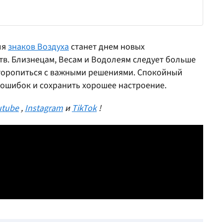
ля
знаков Воздуха
станет днем новых
тв. Близнецам, Весам и Водолеям следует больше
 торопиться с важными решениями. Спокойный
ошибок и сохранить хорошее настроение.
utube
,
Instagram
и
TikTok
!