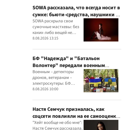
SOWA рассказала, что всегда носит в
сумке: бьюти-средства, наушники и
флешки с музыкой
SOWA раскрыла свои
сумочные мастхевы: без
каких-либо вещей не
выходит из дома
8.08.2026 13:15
БФ "Надежда" и "Батальон
Волонтер" передали военным
детекторы дронов, Starlink и
Военным – детекторы
дронов, ветеранам –
генераторы
электроскутеры: БФ
"Надежда" и "Батальон
8.08.2026 10:00
Волонтер" провели новую
миссию
Настя Семчук призналась, как
соцсети повлияли на ее самооценку:
"Я стала сомневаться в себе"
"Хейт вообще не обо мне":
Настя Семчук рассказала,