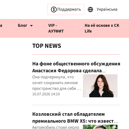
Поддержать
Українська
а
Блог
VIP -
На её основе x CK
АУТФИТ
Life
TOP NEWS
На фоне общественного обсуждения
Анастасия Федорова сделала
ервью CK Life
публичное заявление
Она подчеркнула, что
хочет сохранить личное
пространство для себя и
своего ребенка
16.07.2026 14:10
Козловский стал обладателем
премиального BMW X5: что известно
о покупке
Автомобиль стоил около