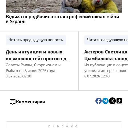
Читать предыдущую новость
Читать следующую н
День интуиции и новых
Актеров Светлицк
возможностей: прогноз для
Цымбалюка запод
знаков Воды на 8 июля
Советы Ракам, Скорпионам и
романтическом от
Их публикации в соцсе
Рыбам на 8 июля 2026 года
усилили интерес покл
Верховине
8.07.2026 08:30
8.07.2026 12:40
Комментарии