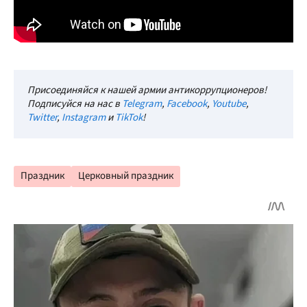
Присоединяйся к нашей армии антикоррупционеров!
Подписуйся на нас в
Telegram
,
Facebook
,
Youtube
,
Twitter
,
Instagram
и
TikTok
!
Праздник
Церковный праздник