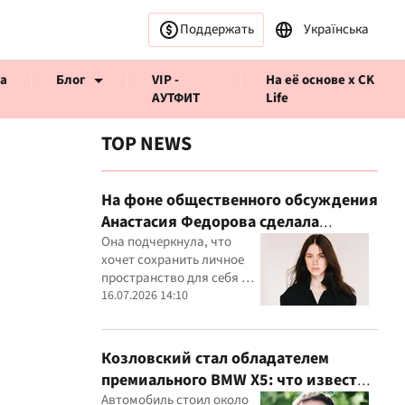
Поддержать
Українська
а
Блог
VIP -
На её основе x CK
АУТФИТ
Life
TOP NEWS
На фоне общественного обсуждения
Анастасия Федорова сделала
ервью CK Life
публичное заявление
Она подчеркнула, что
хочет сохранить личное
пространство для себя и
своего ребенка
16.07.2026 14:10
Козловский стал обладателем
премиального BMW X5: что известно
о покупке
Автомобиль стоил около