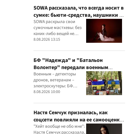
SOWA рассказала, что всегда носит в
сумке: бьюти-средства, наушники и
флешки с музыкой
SOWA раскрыла свои
сумочные мастхевы: без
каких-либо вещей не
выходит из дома
8.08.2026 13:15
БФ "Надежда" и "Батальон
Волонтер" передали военным
детекторы дронов, Starlink и
Военным – детекторы
дронов, ветеранам –
генераторы
электроскутеры: БФ
"Надежда" и "Батальон
8.08.2026 10:00
Волонтер" провели новую
миссию
Настя Семчук призналась, как
соцсети повлияли на ее самооценку:
"Я стала сомневаться в себе"
"Хейт вообще не обо мне":
Настя Семчук рассказала,