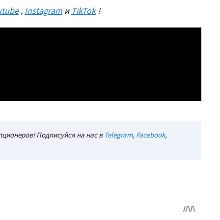
utube
,
Instagram
и
TikTok
!
ционеров! Подписуйся на нас в
Telegram
,
Facebook
,