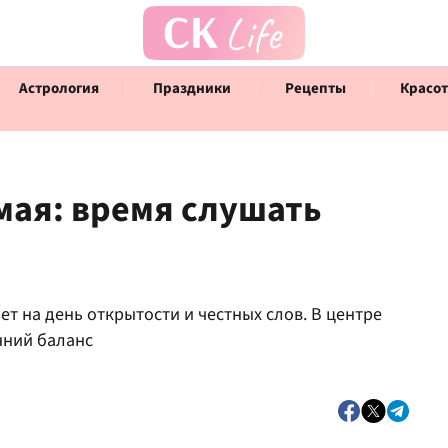
Астрология
Праздники
Рецепты
Красот
 мая: время слушать
Говорят инфлюенсеры
Инт
ает на день открытости и честных слов. В центре
нний баланс