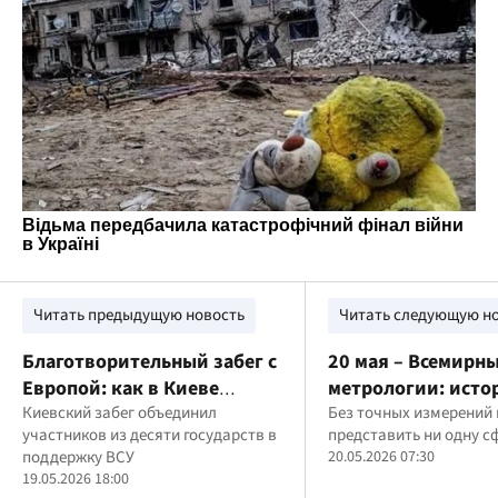
Читать предыдущую новость
Читать следующую н
Благотворительный забег с
20 мая – Всемирн
Европой: как в Киеве
метрологии: исто
состоялось мероприятие
Киевский забег объединил
традиции и значе
Без точных измерений
участников из десяти государств в
представить ни одну с
"Run with Europe"
праздника
поддержку ВСУ
20.05.2026 07:30
19.05.2026 18:00