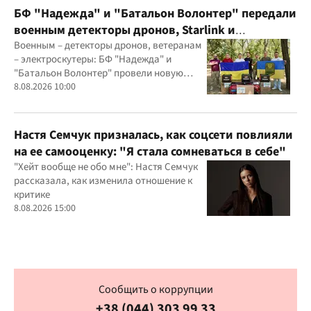
БФ "Надежда" и "Батальон Волонтер" передали
военным детекторы дронов, Starlink и
генераторы
Военным – детекторы дронов, ветеранам
– электроскутеры: БФ "Надежда" и
"Батальон Волонтер" провели новую
миссию
8.08.2026 10:00
Настя Семчук призналась, как соцсети повлияли
на ее самооценку: "Я стала сомневаться в себе"
"Хейт вообще не обо мне": Настя Семчук
рассказала, как изменила отношение к
критике
8.08.2026 15:00
Сообщить о коррупции
+38 (044) 303 99 33