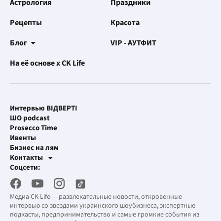
Астрология
Праздники
Рецепты
Красота
Блог
VIP - АУТФИТ
На её основе x CK Life
Интервью ВІДВЕРТІ
ШО podcast
Prosecco Time
Ивенты
Бизнес на лям
Контакты
Рекламные интеграции
Соцсети:
[email protected]
Рабочая почта
[email protected]
Медиа CK Life — развлекательные новости, откровенные
интервью со звездами украинского шоубизнеса, экспертные
подкасты, предпринимательство и самые громкие события из