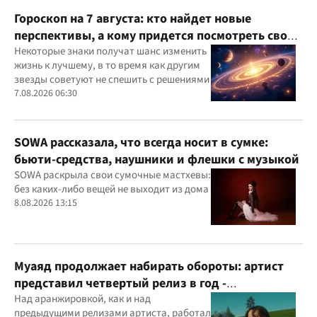
Гороскоп на 7 августа: кто найдет новые
перспективы, а кому придется посмотреть свои
приоритеты
Некоторые знаки получат шанс изменить
жизнь к лучшему, в то время как другим
звезды советуют не спешить с решениями
7.08.2026 06:30
SOWA рассказала, что всегда носит в сумке:
бьюти-средства, наушники и флешки с музыкой
SOWA раскрыла свои сумочные мастхевы:
без каких-либо вещей не выходит из дома
8.08.2026 13:15
Муаяд продолжает набирать обороты: артист
представил четвертый релиз в год -
кинематографическую балладу "Ты одна"
Над аранжировкой, как и над
предыдущими релизами артиста, работал