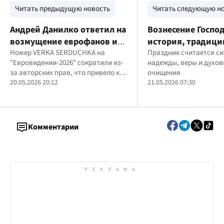
Читать предыдущую новость
Читать следующую н
Андрей Данилко ответил на
Вознесение Господ
возмущение еврофанов из-
история, традици
за пропавшего выступления
Номер VERKA SERDUCHKA на
главные запреты 
Праздник считается с
"Евровидении-2026" сократили из-
надежды, веры и духов
VERKA SERDUCHKA на
за авторских прав, что привело к
очищения
YouTube-канале
дискуссии среди фанатов
20.05.2026 20:12
21.05.2026 07:30
"Евровидения"
Комментарии