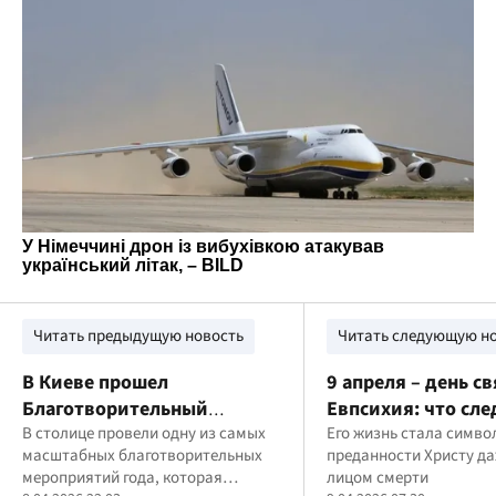
Читать предыдущую новость
Читать следующую н
В Киеве прошел
9 апреля – день с
Благотворительный
Евпсихия: что сле
Венский бал 2026 – в
В столице провели одну из самых
знать верующим
Его жизнь стала симв
масштабных благотворительных
преданности Христу да
поддержку
мероприятий года, которая
лицом смерти
благотворительных