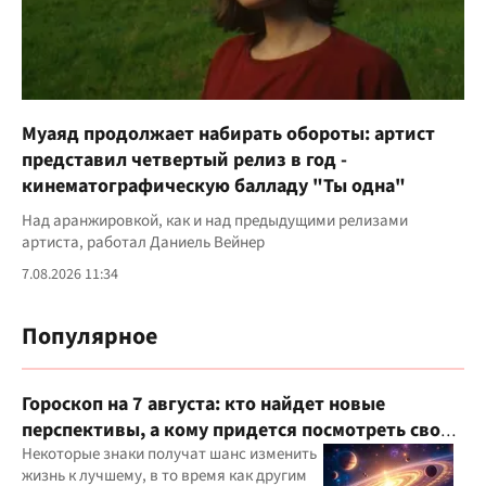
Муаяд продолжает набирать обороты: артист
представил четвертый релиз в год -
кинематографическую балладу "Ты одна"
Над аранжировкой, как и над предыдущими релизами
артиста, работал Даниель Вейнер
7.08.2026 11:34
Популярное
Гороскоп на 7 августа: кто найдет новые
перспективы, а кому придется посмотреть свои
приоритеты
Некоторые знаки получат шанс изменить
жизнь к лучшему, в то время как другим