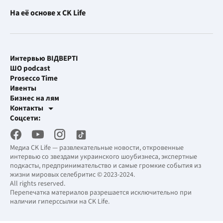
На её основе x CK Life
Интервью ВІДВЕРТІ
ШО podcast
Prosecco Time
Ивенты
Бизнес на лям
Контакты
Рекламные интеграции
Соцсети:
[email protected]
Рабочая почта
[email protected]
Медиа CK Life — развлекательные новости, откровенные
интервью со звездами украинского шоубизнеса, экспертные
подкасты, предпринимательство и самые громкие события из
жизни мировых селебритис © 2023-2024.
All rights reserved.
Перепечатка материалов разрешается исключительно при
наличии гиперссылки на CK Life.