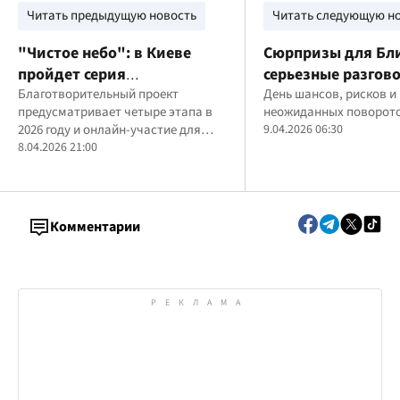
Читать предыдущую новость
Читать следующую н
"Чистое небо": в Киеве
Сюрпризы для Бл
пройдет серия
серьезные разгов
благотворительных забегов
Благотворительный проект
Козерогов: гороск
День шансов, рисков и
предусматривает четыре этапа в
неожиданных поворот
в поддержку ПВО
апреля
2026 году и онлайн-участие для
9.04.2026 06:30
всех желающих
8.04.2026 21:00
Комментарии