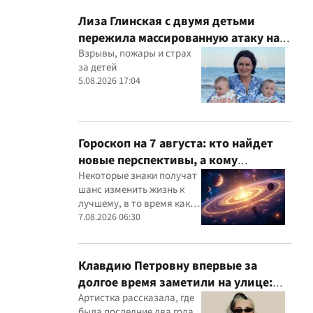
Лиза Глинская с двумя детьми
пережила массированную атаку на
Киев
Взрывы, пожары и страх
за детей
5.08.2026 17:04
Гороскоп на 7 августа: кто найдет
новые перспективы, а кому
придется посмотреть свои
Некоторые знаки получат
шанс изменить жизнь к
приоритеты
лучшему, в то время как
другим звезды советуют
7.08.2026 06:30
не спешить с решениями
Клавдию Петровну впервые за
долгое время заметили на улице:
певица раскрыла подробности
Артистка рассказала, где
была последние два года,