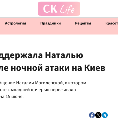
Астрология
Праздники
Рецепты
Красот
оддержала Наталью
е ночной атаки на Киев
Говорят инфлюенсеры
Инт
общение Наталии Могилевской, в котором
есте с младшей дочерью переживала
на 15 июня.