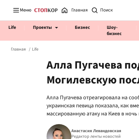
Меню
Главная
Life
Проекты
Бизнес
Шоу-
бизнес
Главная
Life
Алла Пугачева п
Могилевскую посл
Prosecco Time
ВІДВЕРТІ
Алла Пугачева отреагировала на со
украинская певица показала, как вм
массированную атаку на Киев в ночь 
Анастасия Левандовская
Редактор ленты новостей