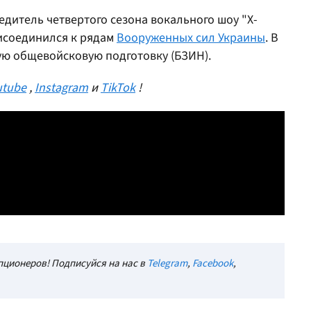
дитель четвертого сезона вокального шоу "Х-
исоединился к рядам
Вооруженных сил Украины
. В
ую общевойсковую подготовку (БЗИН).
utube
,
Instagram
и
TikTok
!
ционеров! Подписуйся на нас в
Telegram
,
Facebook
,