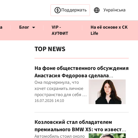
Поддержать
Українська
а
Блог
VIP -
На её основе x CK
АУТФИТ
Life
TOP NEWS
На фоне общественного обсуждения
Анастасия Федорова сделала
ервью CK Life
публичное заявление
Она подчеркнула, что
хочет сохранить личное
пространство для себя и
своего ребенка
16.07.2026 14:10
Козловский стал обладателем
премиального BMW X5: что известно
о покупке
Автомобиль стоил около