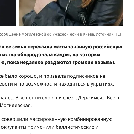
как ее семья пережила массированную российскую
Артистка обнародовала кадры, на которых
ю, пока недалеко раздаются громкие взрывы.
се было хорошо, и призвала подписчиков не
воги и по возможности находиться в укрытиях.
ло... Уже нет ни слов, ни слез... Держимся... Все в
а Могилевская.
ка совершили массированную комбинированную
ву оккупанты применили баллистические и