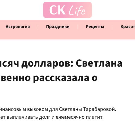
Астрология
Праздники
Рецепты
Красот
ысяч долларов: Светлана
венно рассказала о
Говорят инфлюенсеры
Инт
е
финансовым вызовом для Светланы Тарабаровой.
ет выплачивать долг и ежемесячно платит