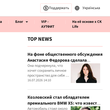
Поддержать
Українська
а
Блог
VIP -
На её основе x CK
АУТФИТ
Life
TOP NEWS
На фоне общественного обсуждения
Анастасия Федорова сделала
ервью CK Life
публичное заявление
Она подчеркнула, что
хочет сохранить личное
пространство для себя и
своего ребенка
16.07.2026 14:10
Козловский стал обладателем
премиального BMW X5: что известно
о покупке
Автомобиль стоил около