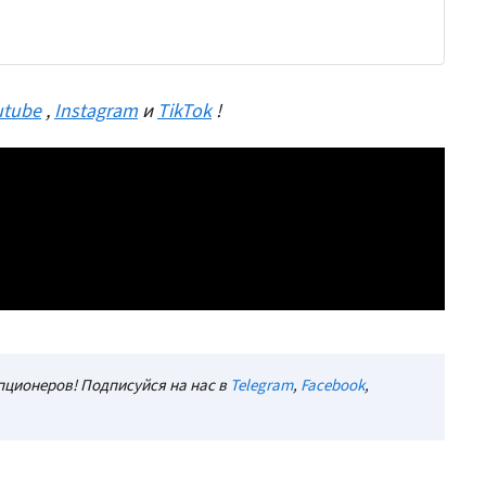
utube
,
Instagram
и
TikTok
!
ционеров! Подписуйся на нас в
Telegram
,
Facebook
,