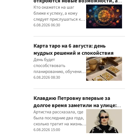
откроются новые возможности, а
кому следует довериться интуиции
Кто окажется на шаг
ближе к успеху, а кому
следует прислушаться к
интуиции
6.08.2026 06:30
Карта таро на 6 августа: день
мудрых решений и спокойствия
День будет
способствовать
планированию, обучению
и спокойной работе
6.08.2026 08:30
Клавдию Петровну впервые за
долгое время заметили на улице:
певица раскрыла подробности
Артистка рассказала, где
была последние два года,
своей жизни
сколько тратит на жизнь и
в какую сумму обходятся
6.08.2026 15:00