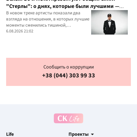
"Стерлы": о днях, которые были лучшими —
пока кто-то не нажал delete
В новом треке артисты показали два
взгляда на отношения, в которых лучшие
моменты сменились тишиной,
безразличием и пустотой
6.08.2026 21:02
Сообщить о коррупции
+38 (044) 303 99 33
Life
Проекты