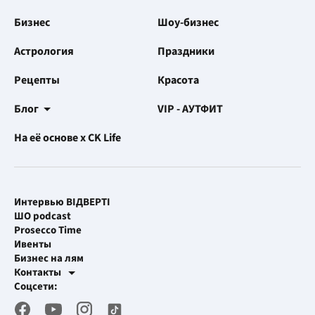
Бизнес
Шоу-бизнес
Астрология
Праздники
Рецепты
Красота
Блог
VIP - АУТФИТ
На её основе x CK Life
Интервью ВІДВЕРТІ
ШО podcast
Prosecco Time
Ивенты
Бизнес на лям
Контакты
Рекламные интеграции
Соцсети:
[email protected]
Рабочая почта
[email protected]