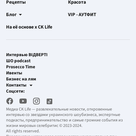
Рецепты
Красота
Блог
VIP - АУТФИТ
На её основе x CK Life
Интервью ВІДВЕРТІ
ШО podcast
Prosecco Time
Ивенты
Бизнес на лям
Контакты
Рекламные интеграции
Соцсети:
[email protected]
Рабочая почта
[email protected]
Медиа CK Life — развлекательные новости, откровенные
интервью со звездами украинского шоубизнеса, экспертные
подкасты, предпринимательство и самые громкие события из
жизни мировых селебритис © 2023-2024.
All rights reserved.