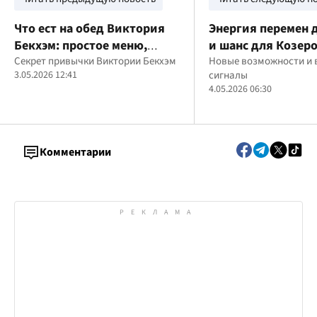
Что ест на обед Виктория
Энергия перемен 
Бекхэм: простое меню,
и шанс для Козеро
которое она
Секрет привычки Виктории Бекхэм
гороскоп на 4 мая
Новые возможности и
3.05.2026 12:41
сигналы
придерживается годами
4.05.2026 06:30
Комментарии