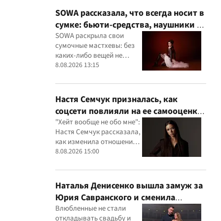
SOWA рассказала, что всегда носит в
сумке: бьюти-средства, наушники и
флешки с музыкой
SOWA раскрыла свои
сумочные мастхевы: без
каких-либо вещей не
выходит из дома
8.08.2026 13:15
Настя Семчук призналась, как
соцсети повлияли на ее самооценку:
"Я стала сомневаться в себе"
"Хейт вообще не обо мне":
Настя Семчук рассказала,
как изменила отношение к
критике
8.08.2026 15:00
Наталья Денисенко вышла замуж за
Юрия Савранского и сменила
фамилию: первое фото
Влюбленные не стали
откладывать свадьбу и