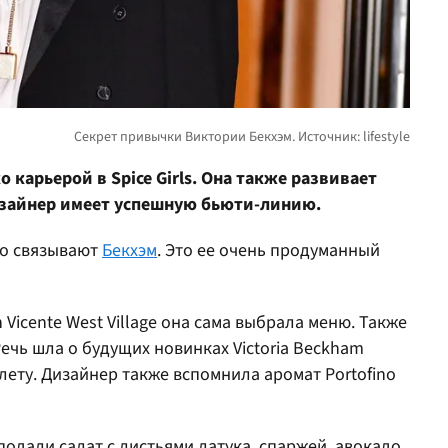
 карьерой в Spice Girls. Она также развивает
изайнер имеет успешную бьюти-линию.
то связывают
Бекхэм
. Это ее очень продуманный
 Vicente West Village она сама выбрала меню. Также
ечь шла о будущих новинках Victoria Beckham
 лету. Дизайнер также вспомнила аромат Portofino
подали салат с листьями латука, спаржей, авокадо