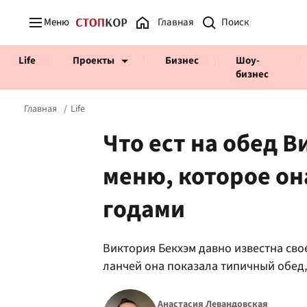
Меню
Главная
Life
Проекты
Бизнес
Шоу-
бизнес
Главная
Life
Что ест на обед 
меню, которое о
Prosecco Time
ВІДВЕРТІ
годами
Виктория Бекхэм давно известна сво
ланчей она показала типичный обед,
Анастасия Левандовская