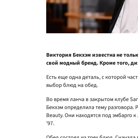
Виктория Бекхэм известна не только
свой модный бренд. Кроме того, д
Есть еще одна деталь, с которой час
выбор блюд на обед.
Во время ланча в закрытом клубе San
Бекхэм определила тему разговора. Р
Beauty. Они находятся под эмбарго к
'97.
Обед состоял из трех блюд. Сначала 