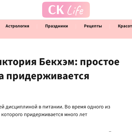
Астрология
Праздники
Рецепты
Красот
Виктория Бекхэм: простое
на придерживается
Говорят инфлюенсеры
Инт
ей дисциплиной в питании. Во время одного из
 которого придерживается много лет