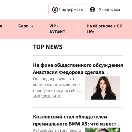
Поддержать
Українська
а
Блог
VIP -
На её основе x CK
АУТФИТ
Life
TOP NEWS
На фоне общественного обсуждения
Анастасия Федорова сделала
ервью CK Life
публичное заявление
Она подчеркнула, что
хочет сохранить личное
пространство для себя и
своего ребенка
16.07.2026 14:10
Козловский стал обладателем
премиального BMW X5: что известно
о покупке
Автомобиль стоил около