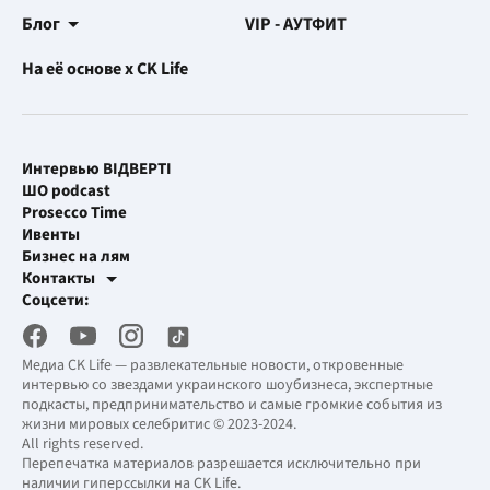
Блог
VIP - АУТФИТ
На её основе x CK Life
Интервью ВІДВЕРТІ
ШО podcast
Prosecco Time
Ивенты
Бизнес на лям
Контакты
Рекламные интеграции
Соцсети:
[email protected]
Рабочая почта
[email protected]
Медиа CK Life — развлекательные новости, откровенные
интервью со звездами украинского шоубизнеса, экспертные
подкасты, предпринимательство и самые громкие события из
жизни мировых селебритис © 2023-2024.
All rights reserved.
Перепечатка материалов разрешается исключительно при
наличии гиперссылки на CK Life.