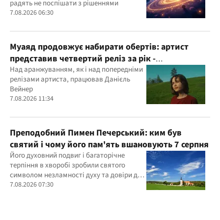
радять не поспішати з рішеннями
7.08.2026 06:30
Муаяд продовжує набирати обертів: артист
представив четвертий реліз за рік -
кінематографічну баладу "Ти одна"
Над аранжуванням, як і над попередніми
релізами артиста, працював Данієль
Вейнер
7.08.2026 11:34
Преподобний Пимен Печерський: ким був
святий і чому його пам'ять вшановують 7 серпня
Його духовний подвиг і багаторічне
терпіння в хворобі зробили святого
символом незламності духу та довіри до
Бога
7.08.2026 07:30