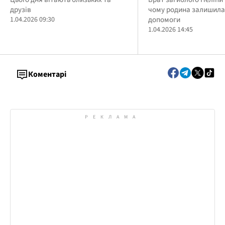
захиснику Максим
друзів
чому родина залишила
1.04.2026 09:30
допомоги
1.04.2026 14:45
Коментарі