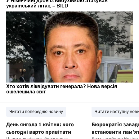
Читати попередню новину
Читати наступну нов
День янгола 1 квітня: кого
Бюрократія завад
сьогодні варто привітати
встановити пам’я
Цього дня вітають близьких та
Брат загиблого Неліпи