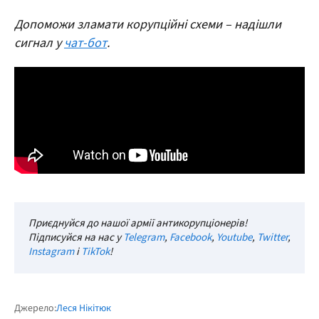
Допоможи зламати корупційні схеми – надішли
сигнал у
чат-бот
.
Приєднуйся до нашої армії антикорупціонерів!
Підписуйся на нас у
Telegram
,
Facebook
,
Youtube
,
Twitter
,
Instagram
і
TikTok
!
Джерело:
Леся Нікітюк