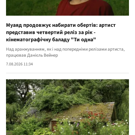
Муаяд продовжує набирати обертів: артист
представив четвертий реліз за рік -
кінематографічну баладу "Ти одна"
Над аранжуванням, як і над попередніми релізами артиста,
працював Данієль Вейнер
7.08.2026 11:34