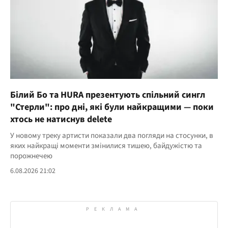
Білий Бо та HURA презентують спільний сингл
"Стерли": про дні, які були найкращими — поки
хтось не натиснув delete
У новому треку артисти показали два погляди на стосунки, в
яких найкращі моменти змінилися тишею, байдужістю та
порожнечею
6.08.2026 21:02