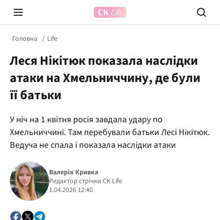
Головна
Life
Леся Нікітюк показала наслідки
атаки на Хмельниччину, де були
її батьки
У ніч на 1 квітня росія завдала удару по
Prosecco Time
ВІДВЕ
Хмельниччині. Там перебували батьки Лесі Нікітюк.
Ведуча не спала і показала наслідки атаки
Валерія Кривка
Редактор стрічки CK Life
1.04.2026 12:40