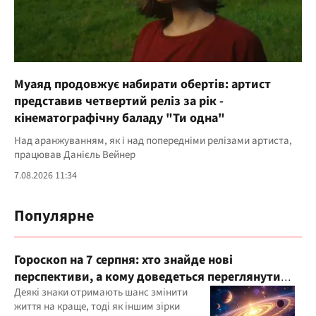
Муаяд продовжує набирати обертів: артист
представив четвертий реліз за рік -
кінематографічну баладу "Ти одна"
Над аранжуванням, як і над попередніми релізами артиста,
працював Данієль Вейнер
7.08.2026 11:34
Популярне
Гороскоп на 7 серпня: хто знайде нові
перспективи, а кому доведеться переглянути
свої пріоритети
Деякі знаки отримають шанс змінити
життя на краще, тоді як іншим зірки