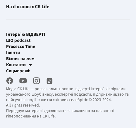
На її основі x CK Life
Інтерв’ю ВІДВЕРТІ
ШО podcast
Prosecco Time
Івенти
Бізнес на лям
Контакти
Рекламні інтеграції
Соцмережі:
[email protected]
Робоча пошта
[email protected]
Медіа CK Life — розважальні новини, відверті інтерв’ю із зірками
українського шоубізнесу, експертні подкасти, підприємництво та
найгучніші події із життя світових селебрітіс © 2023-2024.
All rights reserved.
Передрук матеріалів дозволяється виключно за наявності
гіперпосилання на CK Life.