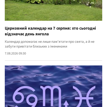
Церковний календар на 7 серпня: хто сьогодні
відзначає день янгола
Календар допомагає не лише пам'ятати про свята, а й не
забути привітати близьких з іменинами
7.08.2026 09:30