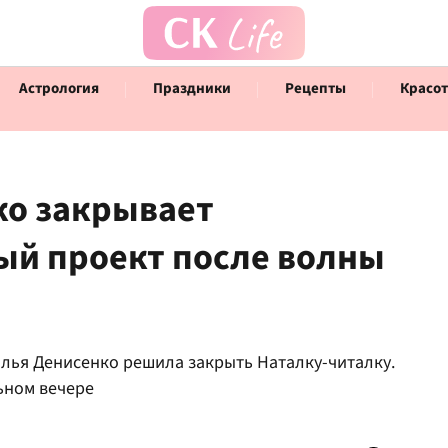
Астрология
Праздники
Рецепты
Красот
ко закрывает
ый проект после волны
Говорят инфлюенсеры
Инт
алья Денисенко решила закрыть Наталку-читалку.
ьном вечере