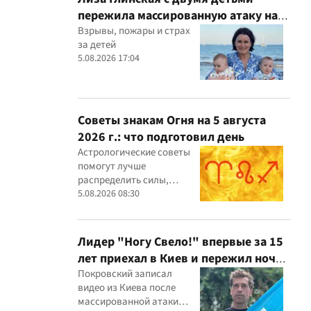
пережила массированную атаку на
Киев
Взрывы, пожары и страх
за детей
5.08.2026 17:04
Советы знакам Огня на 5 августа
2026 г.: что подготовил день
Астрологические советы
помогут лучше
распределить силы,
избежать ошибок и
5.08.2026 08:30
использовать
возможности в свою
пользу
Лидер "Ногу Свело!" впервые за 15
лет приехал в Киев и пережил ночь
в укрытии
Покровский записал
видео из Киева после
массированной атаки