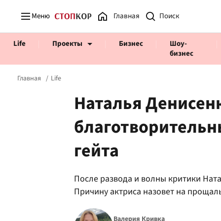
Меню
Главная
Life
Проекты
Бизнес
Шоу-
бизнес
Главная
Life
Наталья Денисен
благотворительн
Prosecco Time
ВІДВЕРТІ
гейта
После развода и волны критики Нат
Причину актриса назовет на прощал
Валерия Кривка