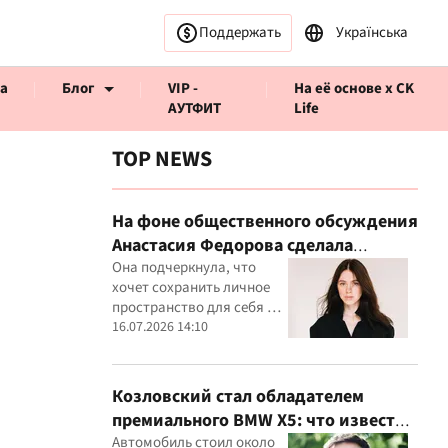
Поддержать
Українська
а
Блог
VIP -
На её основе x CK
АУТФИТ
Life
TOP NEWS
На фоне общественного обсуждения
Анастасия Федорова сделала
ервью CK Life
публичное заявление
Она подчеркнула, что
хочет сохранить личное
пространство для себя и
своего ребенка
16.07.2026 14:10
Козловский стал обладателем
премиального BMW X5: что известно
о покупке
Автомобиль стоил около