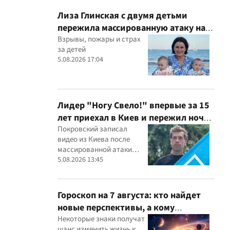
Лиза Глинская с двумя детьми
пережила массированную атаку на
Киев
Взрывы, пожары и страх
за детей
5.08.2026 17:04
Лидер "Ногу Свело!" впервые за 15
лет приехал в Киев и пережил ночь
в укрытии
Покровский записал
видео из Киева после
массированной атаки
ракет и дронов
5.08.2026 13:45
Гороскоп на 7 августа: кто найдет
новые перспективы, а кому
придется посмотреть свои
Некоторые знаки получат
шанс изменить жизнь к