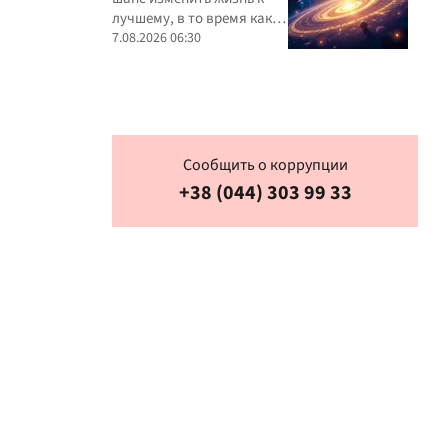
приоритеты
лучшему, в то время как
другим звезды советуют
7.08.2026 06:30
не спешить с решениями
Сообщить о коррупции
+38 (044) 303 99 33