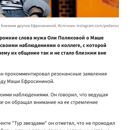
громкие слова мужа Оли Поляковой о Маше
своими наблюдениями о коллеге, с которой
чему их общение так и не стало близким вне
ан прокомментировал резонансные заявления
оду Маши Ефросининой.
воими наблюдениями. Он говорил, что ведущая
кже он обращал внимание на ее стремление
екте "Тур звездами" он отметил, что не проводил