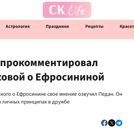
Астрология
Праздники
Рецепты
Красот
 прокомментировал
ковой о Ефросининой
Говорят инфлюенсеры
Инт
кого о Ефросинине свое мнение озвучил Педан. Он
и личных принципах в дружбе