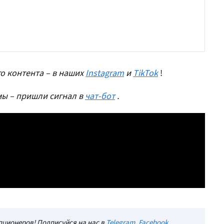
о контента – в наших
Instagram
и
TikTok
!
ы – пришли сигнал в
чат-бот
.
ционеров! Подписуйся на нас в
Telegram
,
Facebook
,