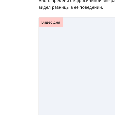
много времени с Ефросининой вне раб
видел разницы в ее поведении.