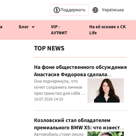
Поддержать
Українська
а
Блог
VIP -
На её основе x CK
АУТФИТ
Life
TOP NEWS
На фоне общественного обсуждения
Анастасия Федорова сделала
ервью CK Life
публичное заявление
Она подчеркнула, что
хочет сохранить личное
пространство для себя и
своего ребенка
16.07.2026 14:10
Козловский стал обладателем
премиального BMW X5: что известно
о покупке
Автомобиль стоил около