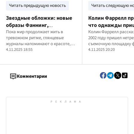
Читать предыдущую новость
Читать следующую н
Звездные обложки: новые
Колин Фаррелл пр
образы Фаннинг,
что однажды при
Уизерспун, Кардашьян,
Пока мир продолжает жить в
съемки пьяным и 
Колин Фаррелл рассказ
тревожном ритме, глянцевые
2002 году пришел нетр
Ратаковский и Суинтон в
Тома Круза
журналы напоминают о красоте,
съемочную площадку 
топовых изданиях
таланте и силе женщин.
4.11.2025 18:55
"Особое мнение"
4.11.2025 20:20
Комментарии