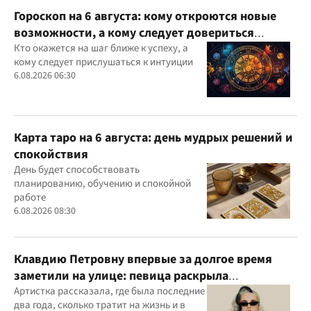
Гороскоп на 6 августа: кому откроются новые
возможности, а кому следует довериться
интуиции
Кто окажется на шаг ближе к успеху, а
кому следует прислушаться к интуиции
6.08.2026 06:30
Карта таро на 6 августа: день мудрых решений и
спокойствия
День будет способствовать
планированию, обучению и спокойной
работе
6.08.2026 08:30
Клавдию Петровну впервые за долгое время
заметили на улице: певица раскрыла
подробности своей жизни
Артистка рассказала, где была последние
два года, сколько тратит на жизнь и в