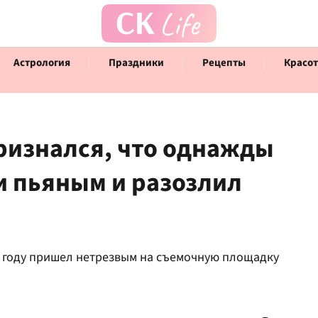
Астрология
Праздники
Рецепты
Красот
ризнался, что однажды
и пьяным и разозлил
Говорят инфлюенсеры
Инт
2 году пришел нетрезвым на съемочную площадку