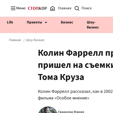
Меню
Главная
Life
Проекты
Бизнес
Шоу-
бизнес
Главная
Шоу-бизнес
Колин Фаррелл п
пришел на съемк
Prosecco Time
ВІДВЕРТІ
Тома Круза
Колин Фаррелл рассказал, как в 200
фильма «Особое мнение»
Гедикова Мария