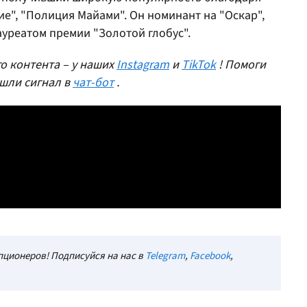
е", "Полиция Майами". Он номинант на "Оскар",
ауреатом премии "Золотой глобус".
о контента – у наших
Instagram
и
TikTok
! Помоги
шли сигнал в
чат-бот
.
ционеров! Подписуйся на нас в
Telegram
,
Facebook
,