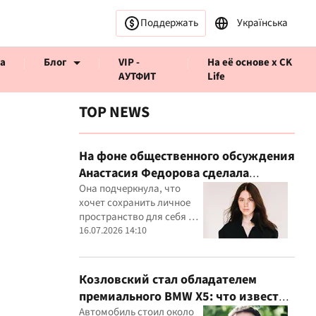
Поддержать
Українська
а
Блог
VIP -
На её основе x CK
АУТФИТ
Life
TOP NEWS
На фоне общественного обсуждения
Анастасия Федорова сделала
ервью CK Life
публичное заявление
Она подчеркнула, что
хочет сохранить личное
пространство для себя и
своего ребенка
16.07.2026 14:10
Козловский стал обладателем
премиального BMW X5: что известно
о покупке
Автомобиль стоил около