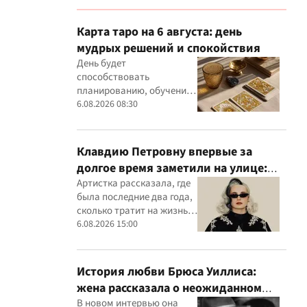
Карта таро на 6 августа: день
мудрых решений и спокойствия
День будет
способствовать
планированию, обучению
и спокойной работе
6.08.2026 08:30
Клавдию Петровну впервые за
долгое время заметили на улице:
певица раскрыла подробности
Артистка рассказала, где
была последние два года,
своей жизни
сколько тратит на жизнь и
в какую сумму обходятся
6.08.2026 15:00
ее концерты
История любви Брюса Уиллиса:
жена рассказала о неожиданном
начале их отношений
В новом интервью она