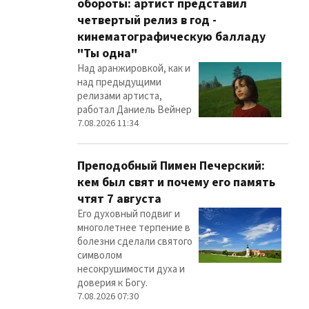
обороты: артист представил
четвертый релиз в год -
кинематографическую балладу
"Ты одна"
Над аранжировкой, как и
над предыдущими
релизами артиста,
работал Даниель Вейнер
7.08.2026 11:34
Преподобный Пимен Печерский:
кем был свят и почему его память
чтят 7 августа
Его духовный подвиг и
многолетнее терпение в
болезни сделали святого
символом
несокрушимости духа и
доверия к Богу.
7.08.2026 07:30