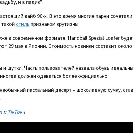
адьбу, и в падик".
астоящий вайб 90-х. В это время многие парни сочетали
я такой
стиль
признаком крутизны.
уже в современном формате. Handball Spezial Loafer буд
ют 29 мая в Японии. Стоимость новинки составит около
 и шутки. Часть пользователей назвала обувь идеальн
о иногда должен одеваться более официально.
л необычный пасхальный десерт – шоколадную сумку, ст
.
m
и
TikTok
!