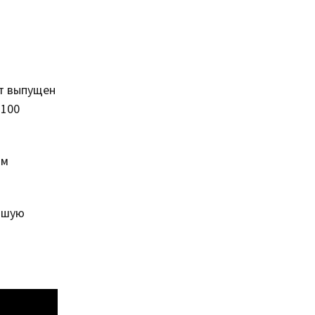
ет выпущен
 100
ым
авшую