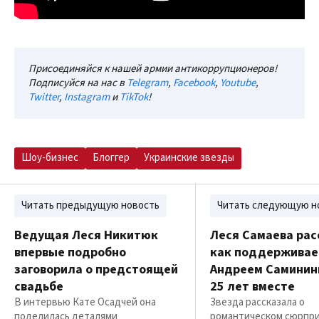
Присоединяйся к нашей армии антикоррупционеров!
Подписуйся на нас в
Telegram
,
Facebook
,
Youtube
,
Twitter
,
Instagram
и
TikTok
!
Шоу-бизнес
Блоггер
Украинские звезды
Читать предыдущую новость
Читать следующую н
Ведущая Леся Никитюк
Леся Самаева рас
впервые подробно
как поддерживает
заговорила о предстоящей
Андреем Саминин
свадьбе
25 лет вместе
В интервью Кате Осадчей она
Звезда рассказала о
поделилась деталями
романтическом сюрпри