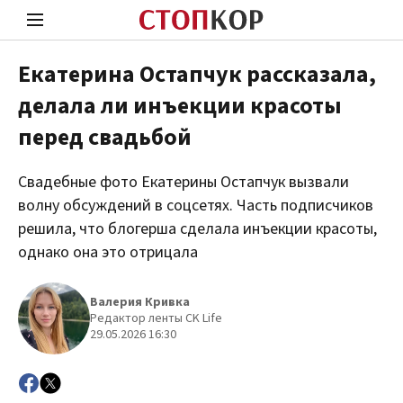
Екатерина Остапчук рассказала,
делала ли инъекции красоты
Стоп Политической Коррупции
Чест
перед свадьбой
Свадебные фото Екатерины Остапчук вызвали
Политика
Здор
волну обсуждений в соцсетях. Часть подписчиков
решила, что блогерша сделала инъекции красоты,
однако она это отрицала
Валерия Кривка
Редактор ленты CK Life
29.05.2026 16:30