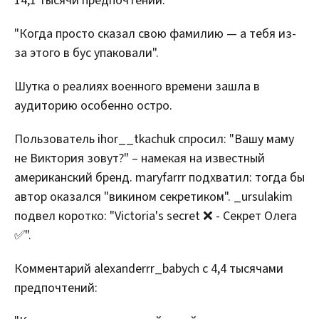
14,1 тысячи предпочтений:
"Когда просто сказал свою фамилию — а тебя из-
за этого в бус упаковали".
Шутка о реалиях военного времени зашла в
аудиторию особенно остро.
Пользователь ihor__tkachuk спросил: "Вашу маму
не Виктория зовут?" – намекая на известный
американский бренд. maryfarrr подхватил: тогда бы
автор оказался "викином секретиком". _ursulakim
подвел коротко: "Victoria's secret ❌ - Секрет Олега
✅".
Комментарий alexanderrr_babych с 4,4 тысячами
предпочтений: