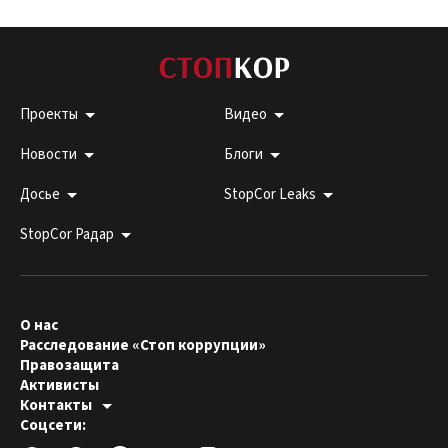
Проекты
Видео
Новости
Блоги
Досье
StopCor Leaks
StopCor Радар
О нас
Расследование «Стоп коррупции»
Правозащита
Активисты
Контакты
Горячая линия:
Соцсети:
044 303 99 33
Редакция СтопКора:
stopcor.org@gmail.com