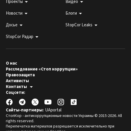
Проекты
Видео
Новости
Блоги
Досье
StopCor Leaks
StopCor Радар
О нас
Расследование «Стоп коррупции»
Правозащита
Активисты
Контакты
Горячая линия:
Соцсети:
044 303 99 33
Редакция СтопКора:
stopcor.org@gmail.com
Юристы:
law@stopcor.org
Правозащитники:
pravo@stopcor.org
Сайты-партнеры:
UAportal
Журналисты-расследователи:
media@stopcor.org
СтопКор - антикоррупционные новости Украины © 2015-2026. All
rights reserved.
Перепечатка материалов разрешается исключительно при