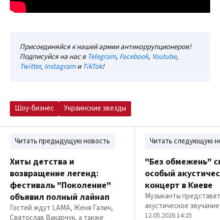
Присоединяйся к нашей армии антикоррупционеров!
Подписуйся на нас в
Telegram
,
Facebook
,
Youtube
,
Twitter
,
Instagram
и
TikTok
!
Шоу-бизнес
Украинские звезды
Читать предыдущую новость
Читать следующую н
Хиты детства и
"Без обмежень" с
возвращение легенд:
особый акустиче
фестиваль "Поколение"
концерт в Киеве
объявил полный лайнап
Музыканты представя
акустическое звучание
Гостей ждут LAMA, Женя Галич,
12.05.2026 14:25
Святослав Вакарчук, а также