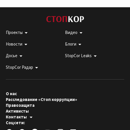
Проекты
Видео
Новости
Блоги
Досье
StopCor Leaks
StopCor Радар
О нас
Расследование «Стоп коррупции»
Правозащита
Активисты
Контакты
Горячая линия:
Соцсети:
044 303 99 33
Редакция СтопКора:
stopcor.org@gmail.com