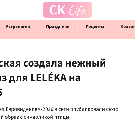
Астрология
Праздники
Рецепты
Красот
ская создала нежный
з для LELÉKA на
Говорят инфлюенсеры
Инт
6
ед Евровидением-2026 в сети опубликовали фото
ый образ с символикой птицы