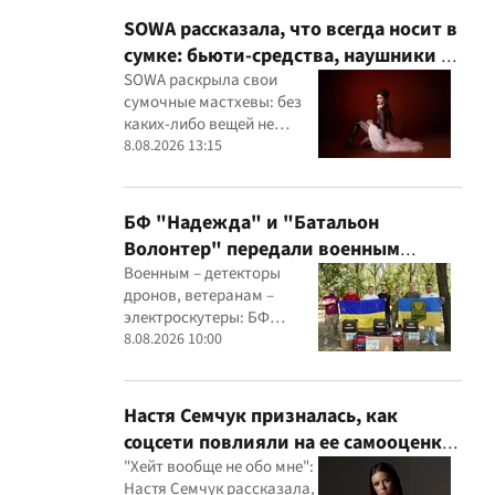
SOWA рассказала, что всегда носит в
сумке: бьюти-средства, наушники и
флешки с музыкой
SOWA раскрыла свои
сумочные мастхевы: без
каких-либо вещей не
выходит из дома
8.08.2026 13:15
БФ "Надежда" и "Батальон
Волонтер" передали военным
детекторы дронов, Starlink и
Военным – детекторы
дронов, ветеранам –
генераторы
электроскутеры: БФ
"Надежда" и "Батальон
8.08.2026 10:00
Волонтер" провели новую
миссию
Настя Семчук призналась, как
соцсети повлияли на ее самооценку:
"Я стала сомневаться в себе"
"Хейт вообще не обо мне":
Настя Семчук рассказала,