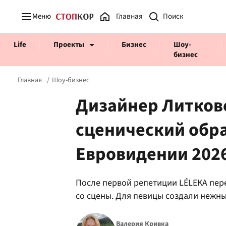
Меню
Главная
Life
Проекты
Бизнес
Шоу-
бизнес
Главная
Шоу-бизнес
Дизайнер Литков
сценический обра
Prosecco Time
ВІДВЕРТІ
Евровидении 202
После первой репетиции LÉLEKA пер
со сцены. Для певицы создали нежн
Валерия Кривка