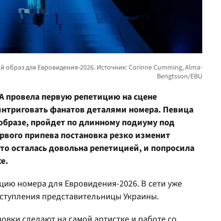
A провела первую репетицию на сцене
интриговать фанатов деталями номера. Певица
 образе, пройдет по длинному подиуму под
ервого припева постановка резко изменит
что осталась довольна репетицией, и попросила
е.
цию номера для Евровидения-2026. В сети уже
ступления представительницы Украины.
новки сделают на самой артистке и работе со