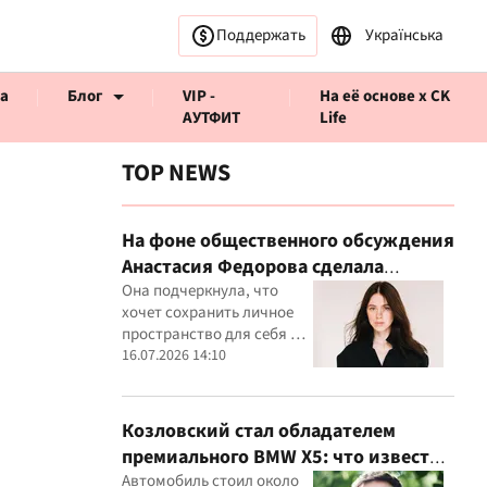
Поддержать
Українська
а
Блог
VIP -
На её основе x CK
АУТФИТ
Life
TOP NEWS
На фоне общественного обсуждения
Анастасия Федорова сделала
ервью CK Life
публичное заявление
Она подчеркнула, что
хочет сохранить личное
пространство для себя и
своего ребенка
16.07.2026 14:10
Козловский стал обладателем
премиального BMW X5: что известно
о покупке
Автомобиль стоил около