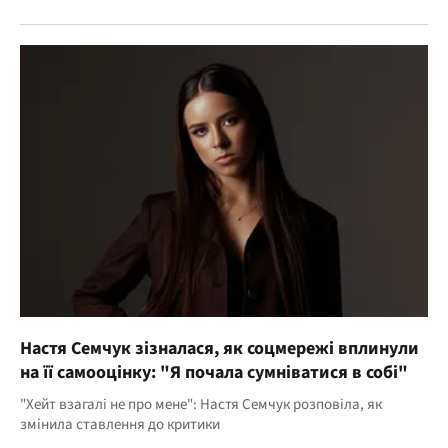
Настя Семчук зізналася, як соцмережі вплинули
на її самооцінку: "Я почала сумніватися в собі"
"Хейт взагалі не про мене": Настя Семчук розповіла, як
змінила ставлення до критики