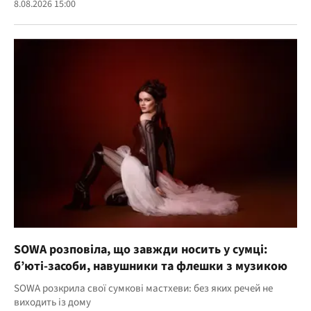
8.08.2026 15:00
SOWA розповіла, що завжди носить у сумці:
б’юті-засоби, навушники та флешки з музикою
SOWA розкрила свої сумкові мастхеви: без яких речей не
виходить із дому