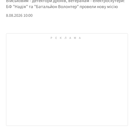
Військовим - детектори дронів, ветеранам - електроскутери:
БФ "Надія" та "Батальйон Волонтер" провели нову місію
8.08.2026 10:00