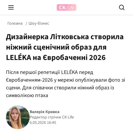
Головна
Шоу-бізнес
Дизайнерка Літковська створила
ніжний сценічний образ для
LELÉKA на Євробаченні 2026
Після першої репетиції LELÉKA перед
Prosecco Time
ВІДВЕ
Євробаченням-2026 у мережі опублікували фото зі
сцени. Для співачки створили ніжний образ із
символікою птаха
Валерія Кривка
Редактор стрічки CK Life
6.05.2026 16:45