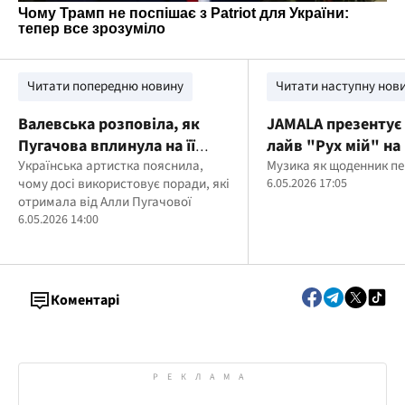
Читати попередню новину
Читати наступну нов
Валевська розповіла, як
JAMALA презентує 
Пугачова вплинула на її
лайв "Рух мій" н
кар’єру
Українська артистка пояснила,
до місяця обізнан
Музика як щоденник п
чому досі використовує поради, які
6.05.2026 17:05
ментальне здоров
отримала від Алли Пугачової
6.05.2026 14:00
Коментарі