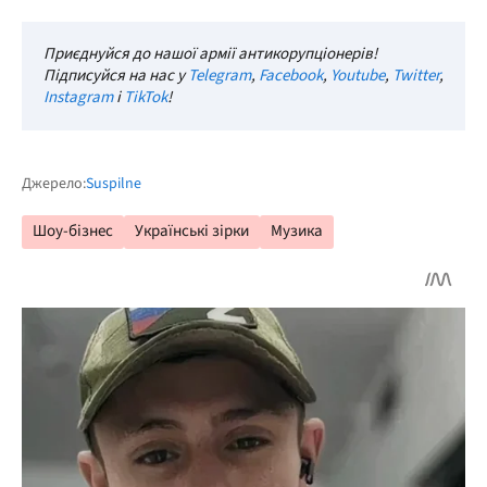
Приєднуйся до нашої армії антикорупціонерів!
Підписуйся на нас у
Telegram
,
Facebook
,
Youtube
,
Twitter
,
Instagram
і
TikTok
!
Джерело:
Suspilne
Шоу-бізнес
Українські зірки
Музика