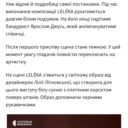
Уже відомі й подробиці самої постановки. Під час
виконання композиції LELÉKA рухатиметься
довгим білим подіумом. На його кінці сидітиме
бандурист Ярослав Джусь, який акомпануватиме
співачці.
Після першого приспіву сцена стане темною. У цей
момент увагу глядачів повністю переключать на
артистку.
На сцені LELÉKA з’явиться у світлому образі від
дизайнерки Лілії Літковської, що створила для
цього виступу білу сукню з плетеним корсетом
поверх штанів. Образ доповнили чорними
рукавичками.