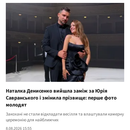
Наталка Денисенко вийшла заміж за Юрія
Савранського і змінила прізвище: перше фото
молодят
Закохані не стали відкладати весілля та влаштували камерну
церемонію для найближчих
8.08.2026 15:55