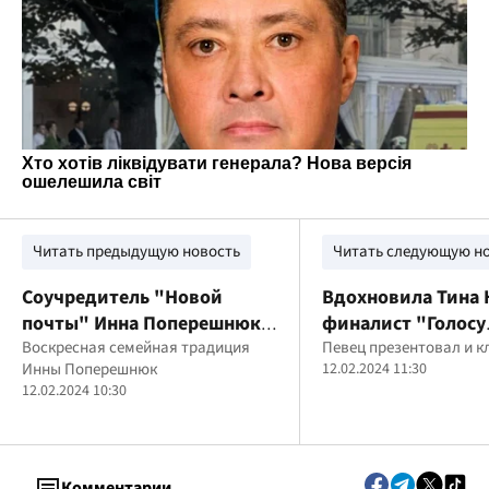
Читать предыдущую новость
Читать следующую н
Соучредитель "Новой
Вдохновила Тина 
почты" Инна Поперешнюк
финалист "Голосу
поделилась своей
Воскресная семейная традиция
країни-10" OKS
Певец презентовал и к
Инны Поперешнюк
12.02.2024 11:30
неизменной традицией
представляет нов
12.02.2024 10:30
"Небо"
Комментарии