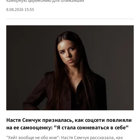
камерную церемонию для ближайших
8.08.2026 15:55
Настя Семчук призналась, как соцсети повлияли
на ее самооценку: "Я стала сомневаться в себе"
"Хейт вообще не обо мне": Настя Семчук рассказала, как