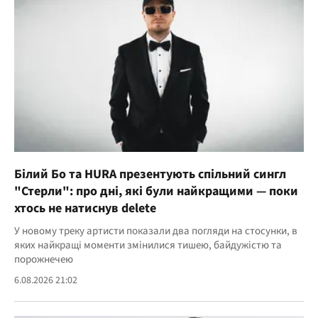
Білий Бо та HURA презентують спільний сингл
"Стерли": про дні, які були найкращими — поки
хтось не натиснув delete
У новому треку артисти показали два погляди на стосунки, в
яких найкращі моменти змінилися тишею, байдужістю та
порожнечею
6.08.2026 21:02