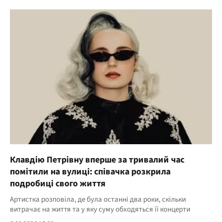
Клавдію Петрівну вперше за тривалий час
помітили на вулиці: співачка розкрила
подробиці свого життя
Артистка розповіла, де була останні два роки, скільки
витрачає на життя та у яку суму обходяться її концерти