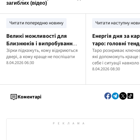
Читати попередню новину
Читати наступну нов
Великі можливості для
Енергія дня за ка
Близнюків і випробування
таро: головні тенд
для Тельців: гороскоп на 8
Зірки підкажуть, кому відкриються
квітня
Таро розкриває ключов
двері, а кому краще не поспішати
які допоможуть краще 
квітня
8.04.2026 06:30
себе і ситуації навколо
8.04.2026 08:30
Коментарі