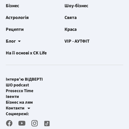
Бізнес
Шоу-бізнес
Астрологія
Свята
Рецепти
Краса
Блог
VIP - АУТФІТ
На її основі x CK Life
Інтерв’ю ВІДВЕРТІ
ШО podcast
Prosecco Time
Івенти
Бізнес на лям
Контакти
Рекламні інтеграції
Соцмережі:
[email protected]
Робоча пошта
[email protected]