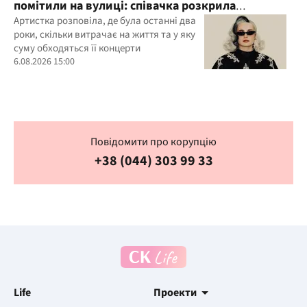
помітили на вулиці: співачка розкрила
подробиці свого життя
Артистка розповіла, де була останні два
роки, скільки витрачає на життя та у яку
суму обходяться її концерти
6.08.2026 15:00
Повідомити про корупцію
+38 (044) 303 99 33
Life
Проекти