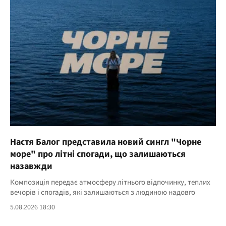
Настя Балог представила новий сингл "Чорне
море" про літні спогади, що залишаються
назавжди
Композиція передає атмосферу літнього відпочинку, теплих
вечорів і спогадів, які залишаються з людиною надовго
5.08.2026 18:30