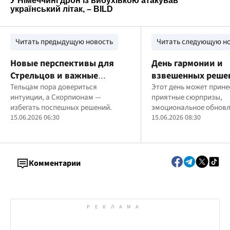
Читать предыдущую новость
Читать следующую н
Новые перспективы для
День гармонии и
Стрельцов и важные
взвешенных реше
решения для Козорогов:
Тельцам пора довериться
карта таро на 15 
Этот день может прине
интуиции, а Скорпионам —
приятные сюрпризы,
гороскоп на 15 июня
избегать поспешных решений.
эмоциональное обновл
15.06.2026 06:30
новые идеи, которые с
15.06.2026 08:30
развивать
Комментарии