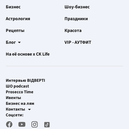
Бизнес
Шоу-бизнес
Астрология
Праздники
Рецепты
Красота
Блог
VIP - АУТФИТ
На её основе x CK Life
Интервью ВІДВЕРТІ
ШО podcast
Prosecco Time
Ивенты
Бизнес на лям
Контакты
Рекламные интеграции
Соцсети:
[email protected]
Рабочая почта
[email protected]