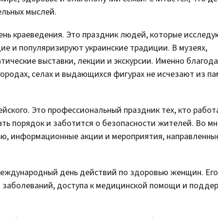
ельных мыслей.
день краеведения. Это праздник людей, которые исследу
ие и популяризируют украинские традиции. В музеях,
тические выставки, лекции и экскурсии. Именно благод
городах, селах и выдающихся фигурах не исчезают из п
йского. Это профессиональный праздник тех, кто работ
ть порядок и заботится о безопасности жителей. Во мн
ью, информационные акции и мероприятия, направленны
Международный день действий по здоровью женщин. Его
и заболеваний, доступа к медицинской помощи и подд