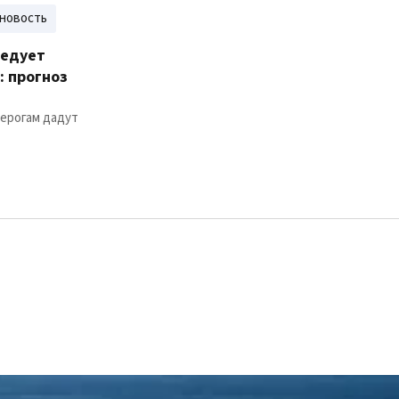
новость
ледует
: прогноз
зерогам дадут