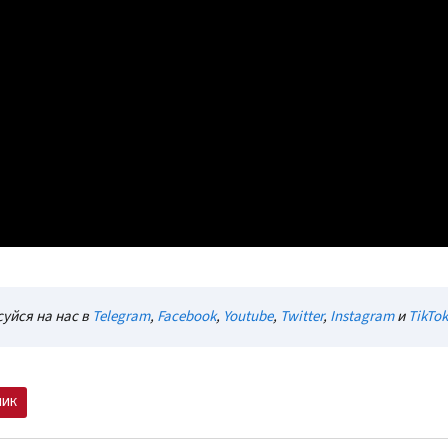
уйся на нас в
Telegram
,
Facebook
,
Youtube
,
Twitter
,
Instagram
и
TikTok
ник