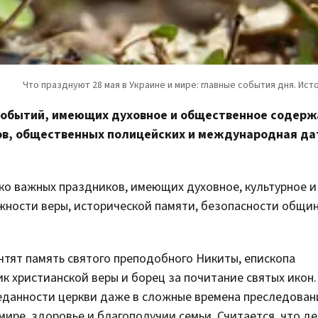
событий, имеющих духовное и общественное содерж
ов, общественных полицейских и международная да
ько важных праздников, имеющих духовное, культурное и
жности веры, исторической памяти, безопасности общи
тят память святого преподобного Никиты, епископа
к христианской веры и борец за почитание святых икон.
еданности церкви даже в сложные времена преследовани
ире, здоровье и благополучии семьи. Считается, что де