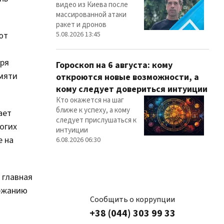
видео из Киева после
массированной атаки
ракет и дронов
5.08.2026 13:45
ют
аря
Гороскоп на 6 августа: кому
амяти
откроются новые возможности, а
кому следует довериться интуиции
Кто окажется на шаг
ближе к успеху, а кому
ает
следует прислушаться к
огих
интуиции
е на
6.08.2026 06:30
 главная
ержанию
Сообщить о коррупции
+38 (044) 303 99 33