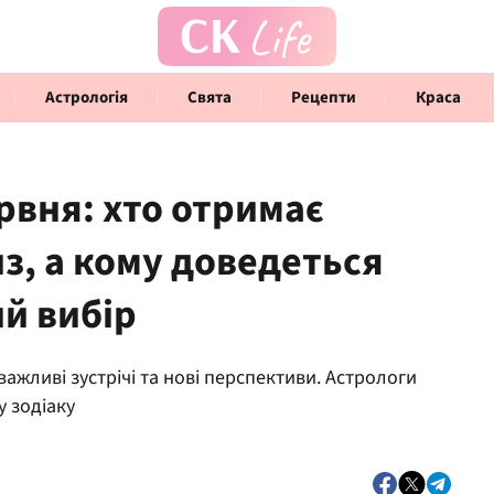
Астрологія
Свята
Рецепти
Краса
рвня: хто отримає
, а кому доведеться
Говорять інфлюенсери
Інте
й вибір
ажливі зустрічі та нові перспективи. Астрологи
у зодіаку