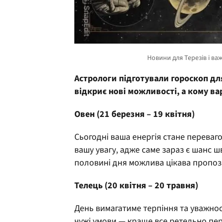
Астрологи підготували гороскоп для
відкриє нові можливості, а кому ва
Овен (21 березня – 19 квітня)
Сьогодні ваша енергія стане переваго
вашу увагу, адже саме зараз є шанс 
половині дня можлива цікава пропози
Телець (20 квітня – 20 травня)
День вимагатиме терпіння та уважнос
чужі умови — краще все ретельно пер