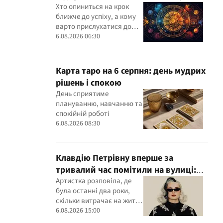
кому варто довіритися інтуїції
Хто опиниться на крок
ближче до успіху, а кому
варто прислухатися до
інтуїції
6.08.2026 06:30
Карта таро на 6 серпня: день мудрих
рішень і спокою
День сприятиме
плануванню, навчанню та
спокійній роботі
6.08.2026 08:30
Клавдію Петрівну вперше за
тривалий час помітили на вулиці:
співачка розкрила подробиці свого
Артистка розповіла, де
була останні два роки,
життя
скільки витрачає на життя
та у яку суму обходяться її
6.08.2026 15:00
концерти