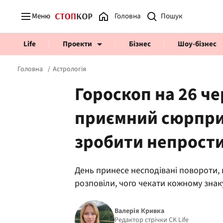
Меню
Головна
Life
Проекти
Бізнес
Шоу-бізнес
Головна
Астрологія
Гороскоп на 26 че
приємний сюрприз
Prosecco Time
ВІДВЕРТІ
зробити непрости
День принесе несподівані повороти, в
розповіли, чого чекати кожному знак
Валерія Кривка
Редактор стрічки CK Life