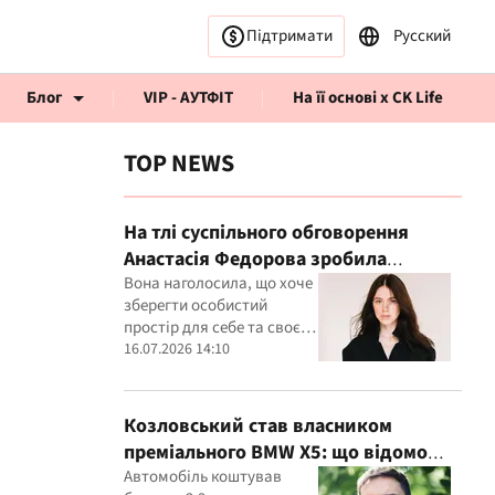
Підтримати
Русский
Блог
VIP - АУТФІТ
На її основі x CK Life
TOP NEWS
На тлі суспільного обговорення
Анастасія Федорова зробила
публічну заяву
Вона наголосила, що хоче
рв’ю CK Life
зберегти особистий
простір для себе та своєї
дитини
16.07.2026 14:10
Козловський став власником
преміального BMW X5: що відомо
про покупку
Автомобіль коштував