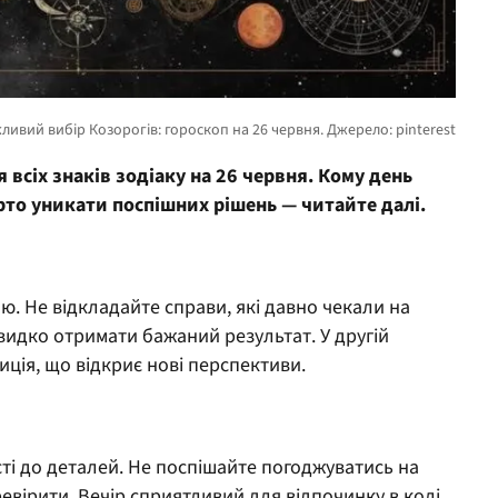
 всіх знаків зодіаку на 26 червня. Кому день
рто уникати поспішних рішень — читайте далі.
ю. Не відкладайте справи, які давно чекали на
швидко отримати бажаний результат. У другій
ція, що відкриє нові перспективи.
ті до деталей. Не поспішайте погоджуватись на
евірити. Вечір сприятливий для відпочинку в колі