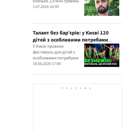
близько 2,9 млн гривень
1.07.2026 16:30
Талант без бар’єрів: у Києві 120
дітей з особливими потребами
виступили на всеукраїнському
У Києві провели
фестиваль для дітей з
фестивалі
особливими потребами
18.06.2026 17:00