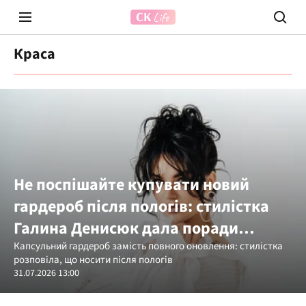
Краса
Prosecco Time
ВІДВЕ
Не поспішайте купувати новий
гардероб після пологів: стилістка
Галина Денисюк дала поради
молодим мамам
Капсульний гардероб замість повного оновлення: стилістка
розповіла, що носити після пологів
31.07.2026 13:00