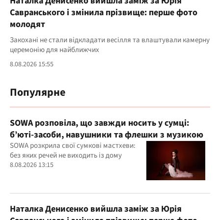
Наталка Денисенко вийшла заміж за Юрія
Савранського і змінила прізвище: перше фото
молодят
Закохані не стали відкладати весілля та влаштували камерну
церемонію для найближчих
8.08.2026 15:55
Популярне
SOWA розповіла, що завжди носить у сумці:
б’юті-засоби, навушники та флешки з музикою
SOWA розкрила свої сумкові мастхеви:
без яких речей не виходить із дому
8.08.2026 13:15
Наталка Денисенко вийшла заміж за Юрія