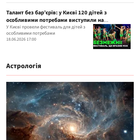
Талант без бар’єрів: у Києві 120 дітей з
особливими потребами виступили на
всеукраїнському фестивалі
У Києві провели фестиваль для дітей з
особливими потребами
18.06.2026 17:00
Астрологія