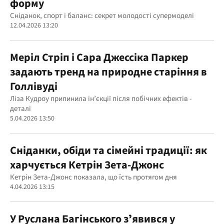
форму
Сніданок, спорт і баланс: секрет молодості супермоделі
12.04.2026 13:20
Меріл Стріп і Сара Джессіка Паркер
задають тренд на природне старіння в
Голлівуді
Ліза Кудроу припинила ін’єкції після побічних ефектів -
деталі
5.04.2026 13:50
Сніданки, обіди та сімейні традиції: як
харчується Кетрін Зета-Джонс
Кетрін Зета-Джонс показала, що їсть протягом дня
4.04.2026 13:15
У Руслана Багінського зʼявився у