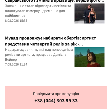
Савранського і змінила прізвище: перше фото
молодят
Закохані не стали відкладати весілля та
влаштували камерну церемонію для
найближчих
8.08.2026 15:55
Муаяд продовжує набирати обертів: артист
представив четвертий реліз за рік -
кінематографічну баладу "Ти одна"
Над аранжуванням, як і над попередніми
релізами артиста, працював Данієль
Вейнер
7.08.2026 11:34
Повідомити про корупцію
+38 (044) 303 99 33