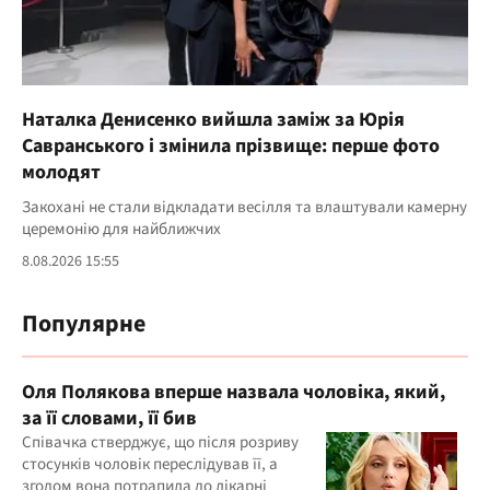
Наталка Денисенко вийшла заміж за Юрія
Савранського і змінила прізвище: перше фото
молодят
Закохані не стали відкладати весілля та влаштували камерну
церемонію для найближчих
8.08.2026 15:55
Популярне
Оля Полякова вперше назвала чоловіка, який,
за її словами, її бив
Співачка стверджує, що після розриву
стосунків чоловік переслідував її, а
згодом вона потрапила до лікарні