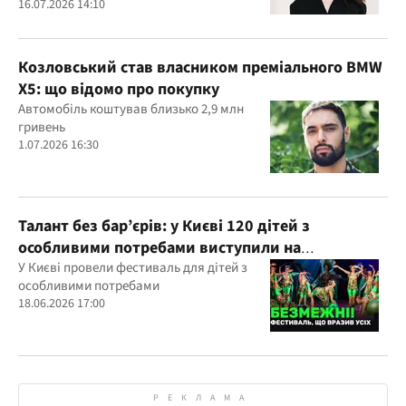
16.07.2026 14:10
Козловський став власником преміального BMW
X5: що відомо про покупку
Автомобіль коштував близько 2,9 млн
гривень
1.07.2026 16:30
Талант без бар’єрів: у Києві 120 дітей з
особливими потребами виступили на
всеукраїнському фестивалі
У Києві провели фестиваль для дітей з
особливими потребами
18.06.2026 17:00