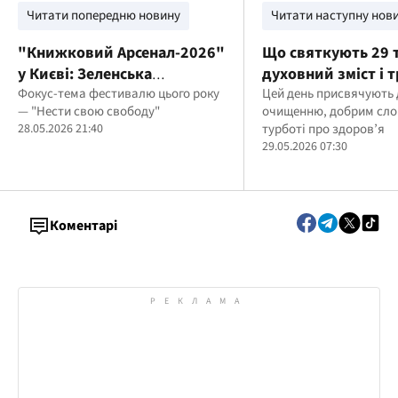
Читати попередню новину
Читати наступну нов
"Книжковий Арсенал-2026"
Що святкують 29 
у Києві: Зеленська
духовний зміст і т
відвідала фестиваль і
Фокус-тема фестивалю цього року
цього дня
Цей день присвячують
— "Нести свою свободу"
очищенню, добрим сло
обрала книжки про війну,
28.05.2026 21:40
турботі про здоров’я
пам’ять і свободу
29.05.2026 07:30
Коментарі