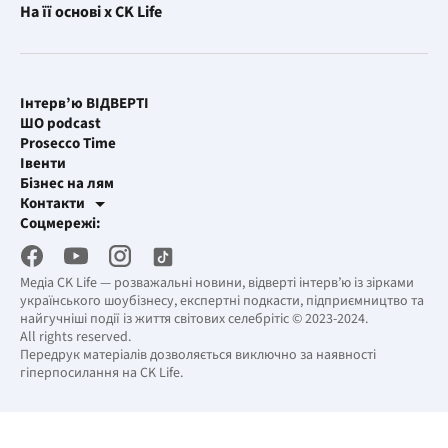
На її основі x CK Life
Інтерв’ю ВІДВЕРТІ
ШО podcast
Prosecco Time
Івенти
Бізнес на лям
Контакти
Рекламні інтеграції
Соцмережі:
[email protected]
Робоча пошта
[email protected]
Медіа CK Life — розважальні новини, відверті інтерв’ю із зірками
українського шоубізнесу, експертні подкасти, підприємництво та
найгучніші події із життя світових селебрітіс © 2023-2024.
All rights reserved.
Передрук матеріалів дозволяється виключно за наявності
гіперпосилання на CK Life.