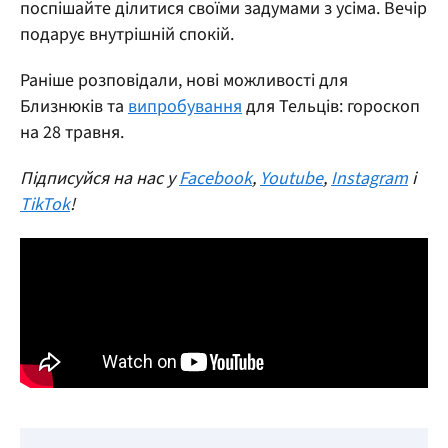
поспішайте ділитися своїми задумами з усіма. Вечір
подарує внутрішній спокій.
Раніше розповідали, нові можливості для
Близнюків та
випробування
для Тельців: гороскоп
на 28 травня.
Підписуйся на нас у
Facebook
,
Youtube
,
Instagram
і
TikTok
!