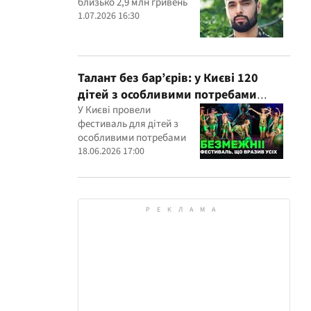
близько 2,9 млн гривень
1.07.2026 16:30
Талант без бар’єрів: у Києві 120
дітей з особливими потребами
виступили на всеукраїнському
У Києві провели
фестиваль для дітей з
фестивалі
особливими потребами
18.06.2026 17:00