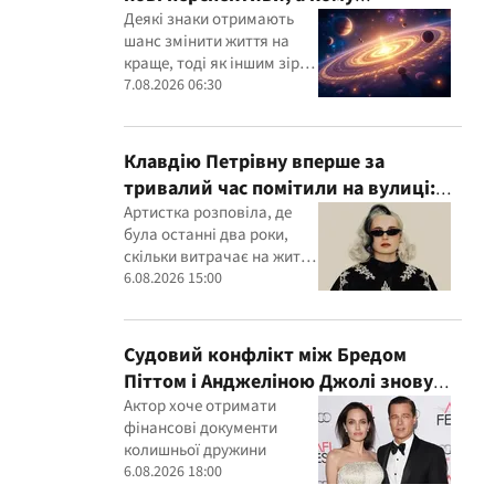
доведеться переглянути свої
Деякі знаки отримають
шанс змінити життя на
пріоритети
краще, тоді як іншим зірки
радять не поспішати з
7.08.2026 06:30
рішеннями
Клавдію Петрівну вперше за
тривалий час помітили на вулиці:
співачка розкрила подробиці свого
Артистка розповіла, де
була останні два роки,
життя
скільки витрачає на життя
та у яку суму обходяться її
6.08.2026 15:00
концерти
Судовий конфлікт між Бредом
Піттом і Анджеліною Джолі знову
загострився
Актор хоче отримати
фінансові документи
колишньої дружини
6.08.2026 18:00