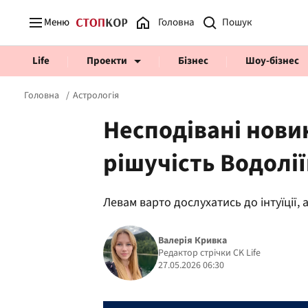
Меню
Головна
Life
Проекти
Бізнес
Шоу-бізнес
Головна
Астрологія
Несподівані новин
рішучість Водолії
Prosecco Time
ВІДВЕРТІ
Левам варто дослухатись до інтуїції,
Валерія Кривка
Редактор стрічки CK Life
27.05.2026 06:30