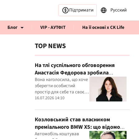
Підтримати
Русский
Блог
VIP - АУТФІТ
На її основі x CK Life
TOP NEWS
На тлі суспільного обговорення
Анастасія Федорова зробила
публічну заяву
Вона наголосила, що хоче
рв’ю CK Life
зберегти особистий
простір для себе та своєї
дитини
16.07.2026 14:10
Козловський став власником
преміального BMW X5: що відомо
про покупку
Автомобіль коштував