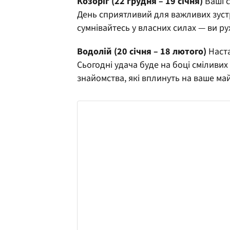
Козоріг (22 грудня – 19 січня)
Ваші с
День сприятливий для важливих зустр
сумнівайтесь у власних силах — ви р
Водолій (20 січня – 18 лютого)
Наста
Сьогодні удача буде на боці сміливих
знайомства, які вплинуть на ваше ма