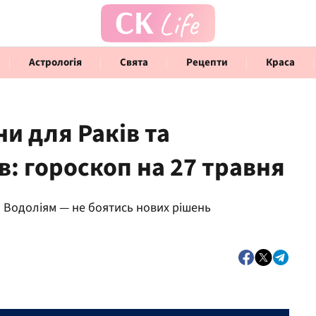
Астрологія
Свята
Рецепти
Краса
и для Раків та
в: гороскоп на 27 травня
Говорять інфлюенсери
Інте
 а Водоліям — не боятись нових рішень