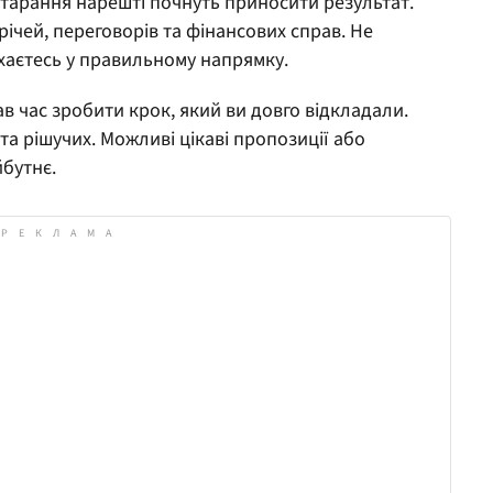
тарання нарешті почнуть приносити результат.
ічей, переговорів та фінансових справ. Не
ухаєтесь у правильному напрямку.
в час зробити крок, який ви довго відкладали.
 та рішучих. Можливі цікаві пропозиції або
йбутнє.