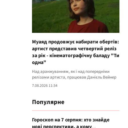
Муаяд продовжує набирати обертів:
артист представив четвертий реліз
за рік - кінематографічну баладу "Ти
одна"
Над аранжуванням, як і над попередніми
релізами артиста, працював Данієль Вейнер
7.08.2026 11:34
Популярне
Гороскоп на 7 серпня: хто знайде
нові перспективи, а кому