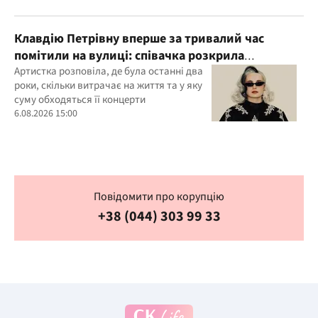
Клавдію Петрівну вперше за тривалий час
помітили на вулиці: співачка розкрила
подробиці свого життя
Артистка розповіла, де була останні два
роки, скільки витрачає на життя та у яку
суму обходяться її концерти
6.08.2026 15:00
Повідомити про корупцію
+38 (044) 303 99 33