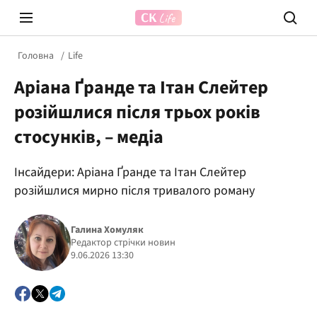
Головна
Life
Аріана Ґранде та Ітан Слейтер
розійшлися після трьох років
стосунків, – медіа
Інсайдери: Аріана Ґранде та Ітан Слейтер
Prosecco Time
ВІДВЕ
розійшлися мирно після тривалого роману
Галина Хомуляк
Редактор стрічки новин
9.06.2026 13:30