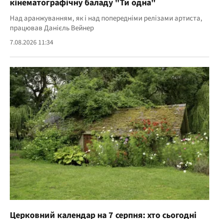
кінематографічну баладу "Ти одна"
Над аранжуванням, як і над попередніми релізами артиста,
працював Данієль Вейнер
7.08.2026 11:34
Церковний календар на 7 серпня: хто сьогодні