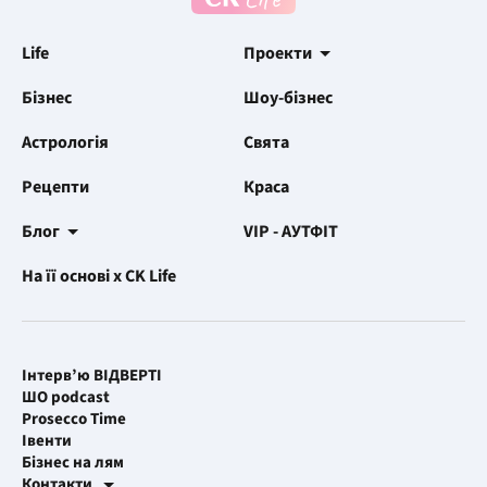
Life
Проекти
Бізнес
Шоу-бізнес
Астрологія
Свята
Рецепти
Краса
Блог
VIP - АУТФІТ
На її основі x CK Life
Інтерв’ю ВІДВЕРТІ
ШО podcast
Prosecco Time
Івенти
Бізнес на лям
Контакти