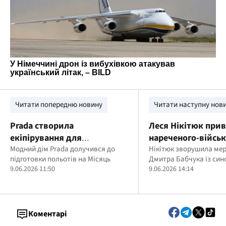
Читати попередню новину
Читати наступну нов
Prada створила
Леся Нікітюк прив
екіпірування для
нареченого-військ
астронавтів NASA, які
Модний дім Prada долучився до
30-річчям
Нікітюк зворушила ме
підготовки польотів на Місяць
Дмитра Бабчука із син
вирушать на Місяць
9.06.2026 11:50
9.06.2026 14:14
Коментарі