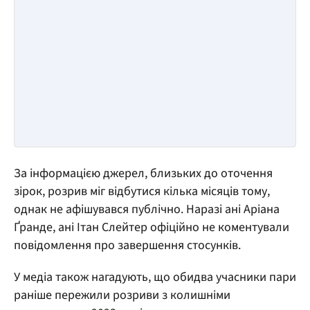
За інформацією джерел, близьких до оточення
зірок, розрив міг відбутися кілька місяців тому,
однак не афішувався публічно. Наразі ані Аріана
Ґранде, ані Ітан Слейтер офіційно не коментували
повідомлення про завершення стосунків.
У медіа також нагадують, що обидва учасники пари
раніше пережили розриви з колишніми