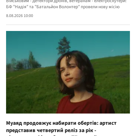
Військовим - детектори дронів, ветеранам - електроскутери:
БФ "Надія" та "Батальйон Волонтер" провели нову місію
8.08.2026 10:00
Муаяд продовжує набирати обертів: артист
представив четвертий реліз за рік -