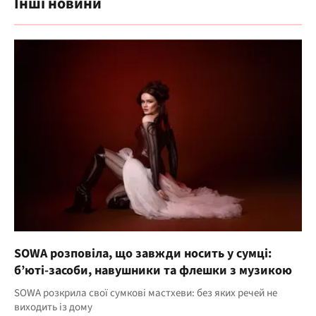
Інші новини
SOWA розповіла, що завжди носить у сумці:
б’юті-засоби, навушники та флешки з музикою
SOWA розкрила свої сумкові мастхеви: без яких речей не
виходить із дому