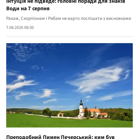
Інтуїція не підведе: головні поради для знаків
Води на 7 серпня
Ракам, Скорпіонам і Рибам не варто поспішати з висновками
7.08.2026 08:30
Преподобний Пимен Печерський: ким був