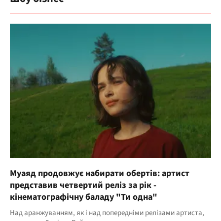
Муаяд продовжує набирати обертів: артист
представив четвертий реліз за рік -
кінематографічну баладу "Ти одна"
Над аранжуванням, як і над попередніми релізами артиста,