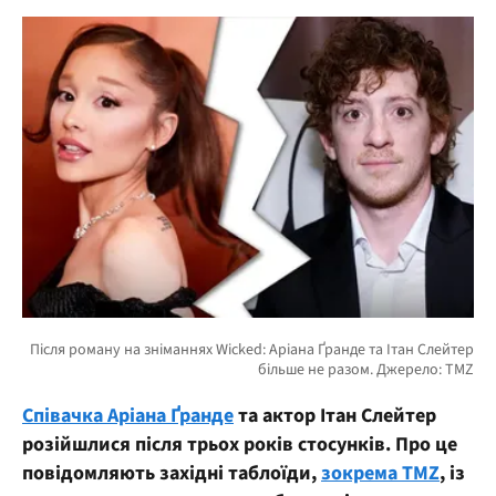
Співачка Аріана Ґранде
та актор Ітан Слейтер
розійшлися після трьох років стосунків. Про це
повідомляють західні таблоїди,
зокрема TMZ
, із