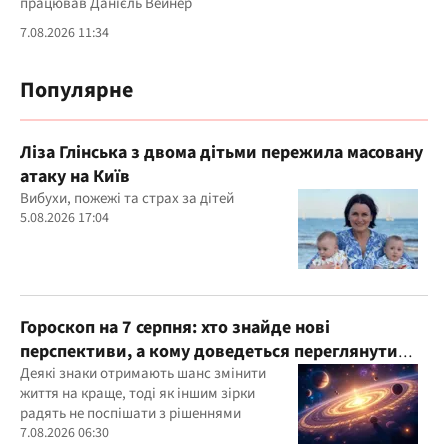
працював Данієль Вейнер
7.08.2026 11:34
Популярне
Ліза Глінська з двома дітьми пережила масовану
атаку на Київ
Вибухи, пожежі та страх за дітей
5.08.2026 17:04
Гороскоп на 7 серпня: хто знайде нові
перспективи, а кому доведеться переглянути
свої пріоритети
Деякі знаки отримають шанс змінити
життя на краще, тоді як іншим зірки
радять не поспішати з рішеннями
7.08.2026 06:30