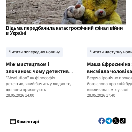
Читати попередню новину
Читати наступну нов
Між мистецтвом і
Маша Єфросиніна 
злочином: чому детектив
висміяла чоловіка
називає себе перекладачем
"Absolution" як філософія:
Полякової після г
Ведуча іронічно прок
детектив, який бачить у людях те,
його слова про свій бу
людської темряви
скандалу
що вони приховують
викликала сміх у залі
28.05.2026 14:00
28.05.2026 17:40
Коментарі