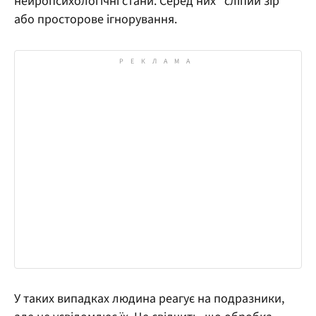
нейропсихологічні стани. Серед них "сліпий зір"
або просторове ігнорування.
У таких випадках людина реагує на подразники,