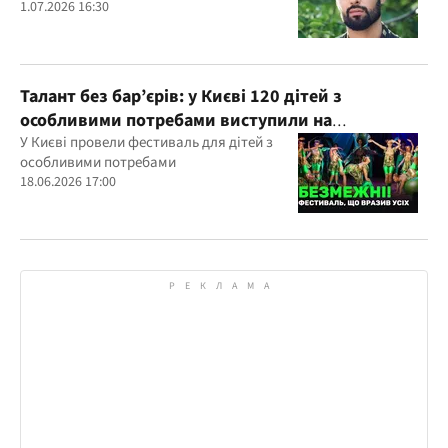
1.07.2026 16:30
Талант без бар’єрів: у Києві 120 дітей з
особливими потребами виступили на
всеукраїнському фестивалі
У Києві провели фестиваль для дітей з
особливими потребами
18.06.2026 17:00