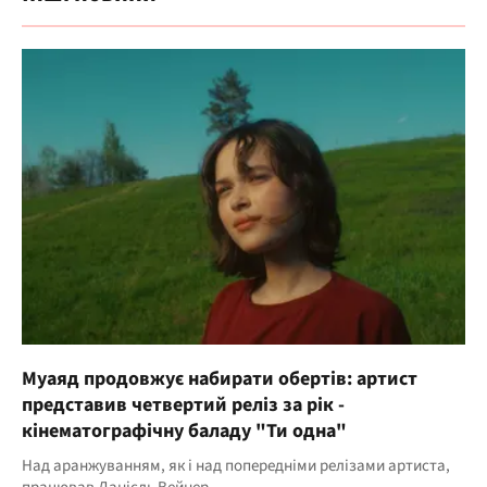
Муаяд продовжує набирати обертів: артист
представив четвертий реліз за рік -
кінематографічну баладу "Ти одна"
Над аранжуванням, як і над попередніми релізами артиста,