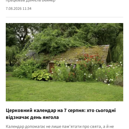
працював Данієль Вейнер
7.08.2026 11:34
Церковний календар на 7 серпня: хто сьогодні
відзначає день янгола
Календар допомагає не лише пам'ятати про свята, а й не