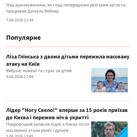
Над аранжуванням, як і над попередніми релізами артиста,
працював Данієль Вейнер
7.08.2026 11:34
Популярне
Ліза Глінська з двома дітьми пережила масовану
атаку на Київ
Вибухи, пожежі та страх за дітей
5.08.2026 17:04
Лідер "Ногу Свело!" вперше за 15 років приїхав
до Києва і пережив ніч в укритті
Покровський записав відео з Києва після
масованої атаки ракет і дронів
5.08.2026 13:45