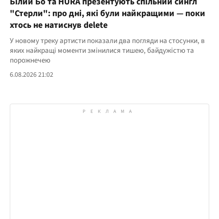
Білий Бо та HURA презентують спільний сингл
"Стерли": про дні, які були найкращими — поки
хтось не натиснув delete
У новому треку артисти показали два погляди на стосунки, в
яких найкращі моменти змінилися тишею, байдужістю та
порожнечею
6.08.2026 21:02