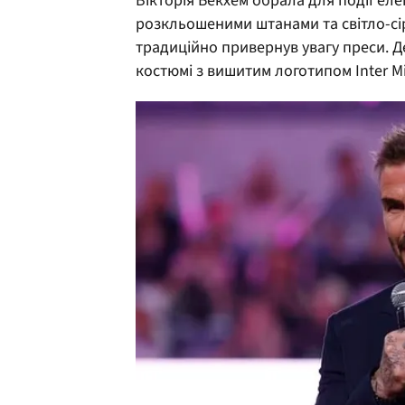
Вікторія Бекхем обрала для події ел
розкльошеними штанами та світло-сір
традиційно привернув увагу преси. Д
костюмі з вишитим логотипом Inter M