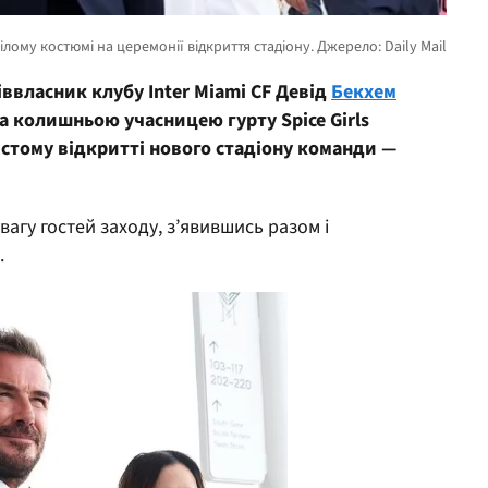
іввласник клубу Inter Miami CF Девід
Бекхем
 колишньою учасницею гурту Spice Girls
истому відкритті нового стадіону команди —
вагу гостей заходу, з’явившись разом і
.