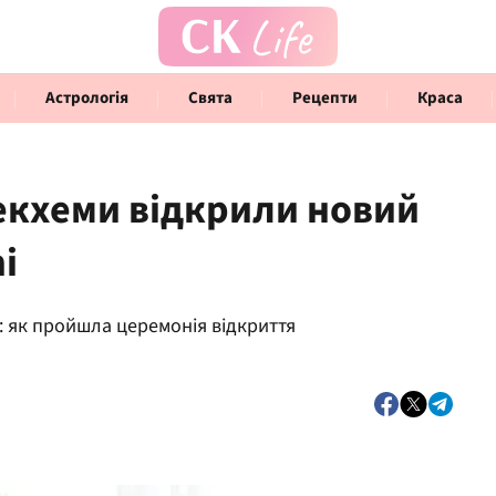
Астрологія
Свята
Рецепти
Краса
Бекхеми відкрили новий
i
Говорять інфлюенсери
Інте
н: як пройшла церемонія відкриття