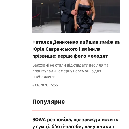
Наталка Денисенко вийшла заміж за
Юрія Савранського і змінила
прізвище: перше фото молодят
Закохані не стали відкладати весілля та
влаштували камерну церемонію для
найближчих
8.08.2026 15:55
Популярне
SOWA розповіла, що завжди носить
у сумці: б’юті-засоби, навушники та