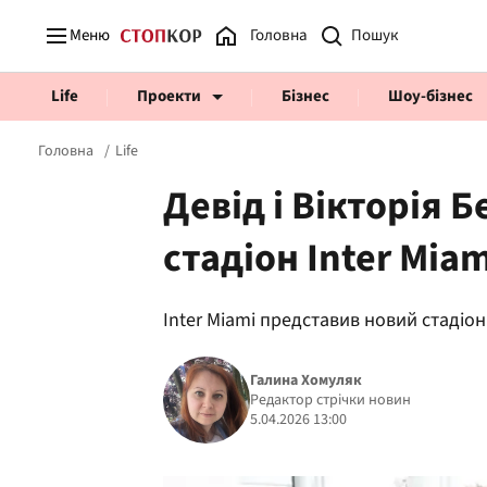
Меню
Головна
Life
Проекти
Бізнес
Шоу-бізнес
Головна
Life
Девід і Вікторія 
стадіон Inter Miam
Prosecco Time
ВІДВЕРТІ
Inter Miami представив новий стадіо
Галина Хомуляк
Редактор стрічки новин
5.04.2026 13:00