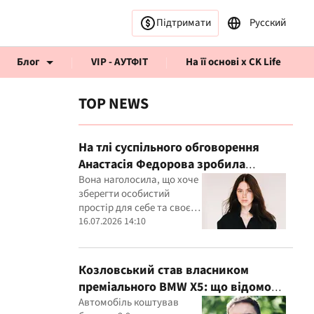
Підтримати
Русский
Блог
VIP - АУТФІТ
На її основі x CK Life
TOP NEWS
На тлі суспільного обговорення
Анастасія Федорова зробила
публічну заяву
Вона наголосила, що хоче
рв’ю CK Life
зберегти особистий
простір для себе та своєї
дитини
16.07.2026 14:10
Козловський став власником
преміального BMW X5: що відомо
про покупку
Автомобіль коштував