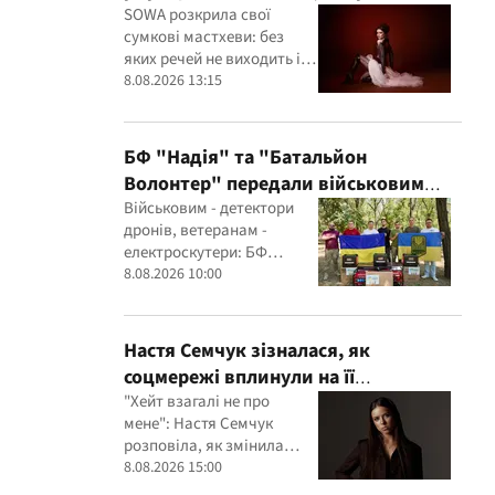
флешки з музикою
SOWA розкрила свої
сумкові мастхеви: без
яких речей не виходить із
дому
8.08.2026 13:15
БФ "Надія" та "Батальйон
Волонтер" передали військовим
детектори дронів, Starlink і
Військовим - детектори
дронів, ветеранам -
генератори
електроскутери: БФ
"Надія" та "Батальйон
8.08.2026 10:00
Волонтер" провели нову
місію
Настя Семчук зізналася, як
соцмережі вплинули на її
самооцінку: "Я почала сумніватися в
"Хейт взагалі не про
мене": Настя Семчук
собі"
розповіла, як змінила
ставлення до критики
8.08.2026 15:00