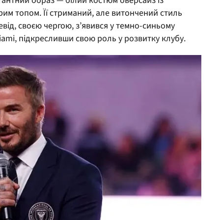
егантний образ — білий костюм оверсайз із
им топом. Її стриманий, але витончений стиль
евід, своєю чергою, з’явився у темно-синьому
iami, підкресливши свою роль у розвитку клубу.