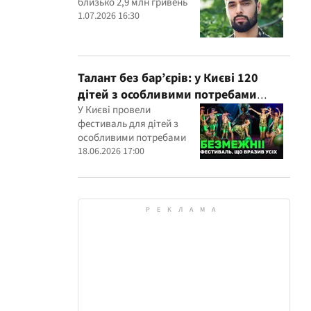
близько 2,9 млн гривень
1.07.2026 16:30
Талант без бар’єрів: у Києві 120
дітей з особливими потребами
виступили на всеукраїнському
У Києві провели
фестиваль для дітей з
фестивалі
особливими потребами
18.06.2026 17:00