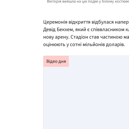
Церемонія відкриття відбулася напере
Девід Бекхем, який є співвласником к
нову арену. Стадіон став частиною м
оцінюють у сотні мільйонів доларів.