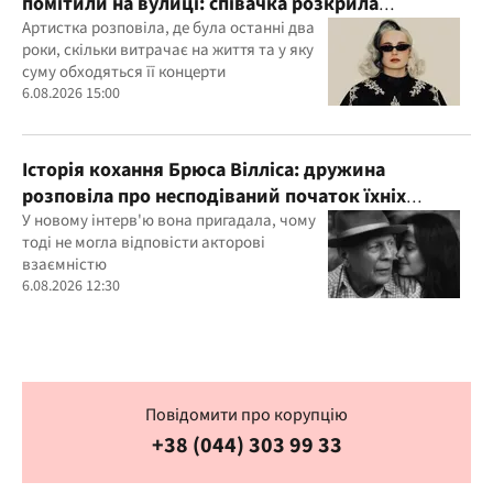
помітили на вулиці: співачка розкрила
подробиці свого життя
Артистка розповіла, де була останні два
роки, скільки витрачає на життя та у яку
суму обходяться її концерти
6.08.2026 15:00
Історія кохання Брюса Вілліса: дружина
розповіла про несподіваний початок їхніх
стосунків
У новому інтерв'ю вона пригадала, чому
тоді не могла відповісти акторові
взаємністю
6.08.2026 12:30
Повідомити про корупцію
+38 (044) 303 99 33