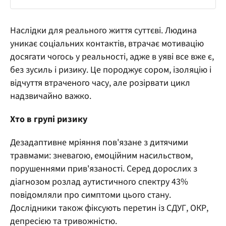
Наслідки для реального життя суттєві. Людина
уникає соціальних контактів, втрачає мотивацію
досягати чогось у реальності, адже в уяві все вже є,
без зусиль і ризику. Це породжує сором, ізоляцію і
відчуття втраченого часу, але розірвати цикл
надзвичайно важко.
Хто в групі ризику
Дезадаптивне мріяння пов'язане з дитячими
травмами: зневагою, емоційним насильством,
порушеннями прив'язаності. Серед дорослих з
діагнозом розлад аутистичного спектру 43%
повідомляли про симптоми цього стану.
Дослідники також фіксують перетин із СДУГ, ОКР,
депресією та тривожністю.