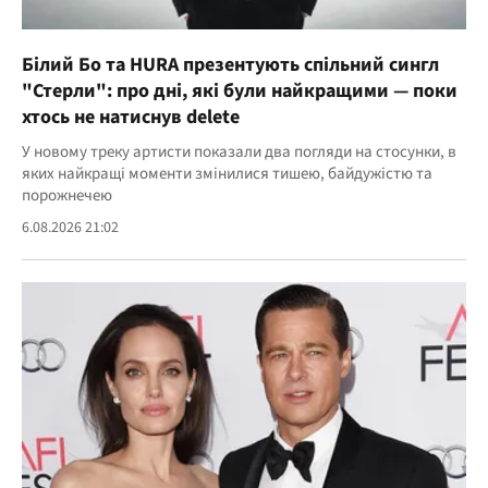
Білий Бо та HURA презентують спільний сингл
"Стерли": про дні, які були найкращими — поки
хтось не натиснув delete
У новому треку артисти показали два погляди на стосунки, в
яких найкращі моменти змінилися тишею, байдужістю та
порожнечею
6.08.2026 21:02