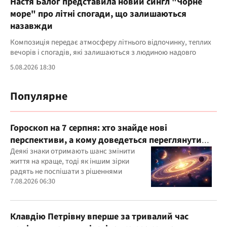
Настя Балог представила новий сингл "Чорне
море" про літні спогади, що залишаються
назавжди
Композиція передає атмосферу літнього відпочинку, теплих
вечорів і спогадів, які залишаються з людиною надовго
5.08.2026 18:30
Популярне
Гороскоп на 7 серпня: хто знайде нові
перспективи, а кому доведеться переглянути
свої пріоритети
Деякі знаки отримають шанс змінити
життя на краще, тоді як іншим зірки
радять не поспішати з рішеннями
7.08.2026 06:30
Клавдію Петрівну вперше за тривалий час