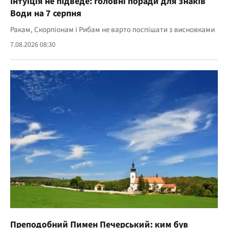
Інтуїція не підведе: головні поради для знаків
Води на 7 серпня
Ракам, Скорпіонам і Рибам не варто поспішати з висновками
7.08.2026 08:30
Преподобний Пимен Печерський: ким був