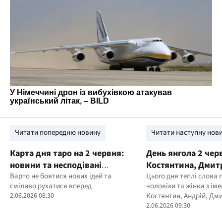
Читати попередню новину
Читати наступну нов
Карта дня таро на 2 червня:
День янгола 2 чер
новини та несподівані
Костянтина, Дмит
можливості
Варто не боятися нових ідей та
Уляни: традиції і 
Цього дня теплі слова
сміливо рухатися вперед
чоловіки та жінки з ім
імен
2.06.2026 08:30
Костянтин, Андрій, Дми
Петро, Уляна, Марина 
2.06.2026 09:30