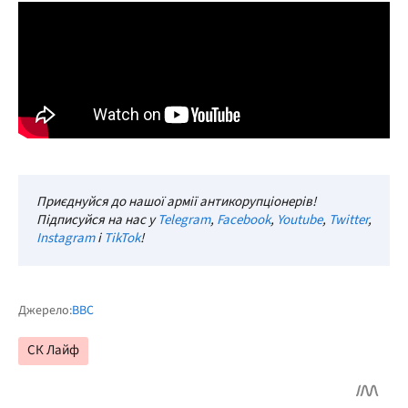
Приєднуйся до нашої армії антикорупціонерів!
Підписуйся на нас у
Telegram
,
Facebook
,
Youtube
,
Twitter
,
Instagram
і
TikTok
!
Джерело:
BBC
СК Лайф