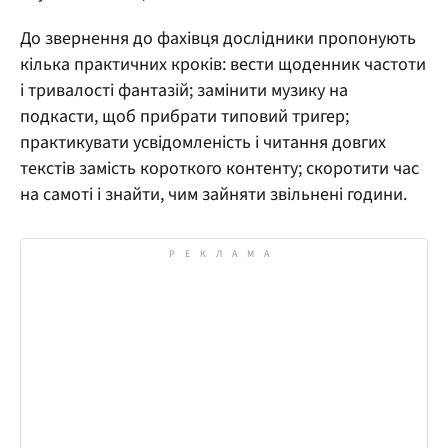
До звернення до фахівця дослідники пропонують
кілька практичних кроків: вести щоденник частоти
і тривалості фантазій; замінити музику на
подкасти, щоб прибрати типовий тригер;
практикувати усвідомленість і читання довгих
текстів замість короткого контенту; скоротити час
на самоті і знайти, чим зайняти звільнені години.