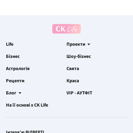
Life
Проекти
Бізнес
Шоу-бізнес
Астрологія
Свята
Рецепти
Краса
Блог
VIP - АУТФІТ
На її основі x CK Life
Інтерв’ю ВІДВЕРТІ