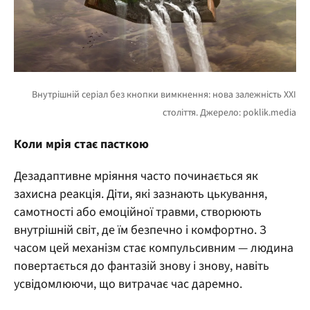
Коли мрія стає пасткою
Дезадаптивне мріяння часто починається як
захисна реакція. Діти, які зазнають цькування,
самотності або емоційної травми, створюють
внутрішній світ, де їм безпечно і комфортно. З
часом цей механізм стає компульсивним — людина
повертається до фантазій знову і знову, навіть
усвідомлюючи, що витрачає час даремно.