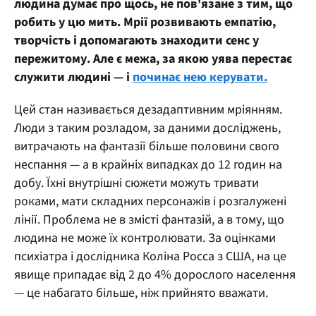
людина думає про щось, не пов'язане з тим, що
робить у цю мить. Мрії розвивають емпатію,
творчість і допомагають знаходити сенс у
пережитому. Але є межа, за якою уява перестає
служити людині — і
починає нею керувати.
Цей стан називається дезадаптивним мріянням.
Люди з таким розладом, за даними досліджень,
витрачають на фантазії більше половини свого
неспання — а в крайніх випадках до 12 годин на
добу. Їхні внутрішні сюжети можуть тривати
роками, мати складних персонажів і розгалужені
лінії. Проблема не в змісті фантазій, а в тому, що
людина не може їх контролювати. За оцінками
психіатра і дослідника Коліна Росса з США, на це
явище припадає від 2 до 4% дорослого населення
— це набагато більше, ніж прийнято вважати.