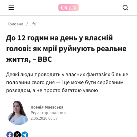
Головна
Life
До 12 годин на день у власній
голові: як мрії руйнують реальне
життя, – ВВС
Деякі люди проводять у власних фантазіях більше
Prosecco Time
ВІДВЕ
половини свого дня — і це може бути серйозним
розладом, а не просто багатою уявою
Ксенія Маєвська
Редактор-аналітик
2.06.2026 08:37