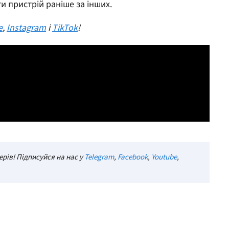
и пристрій раніше за інших.
e
,
Instagram
і
TikTok
!
рів! Підписуйся на нас у
Telegram
,
Facebook
,
Youtube
,