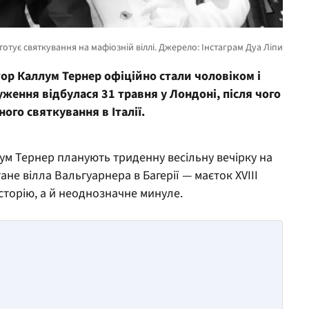
тор Каллум Тернер офіційно стали чоловіком і
ення відбулася 31 травня у Лондоні, після чого
ого святкування в Італії.
ум Тернер планують триденну весільну вечірку на
ане вілла Вальгуарнера в Багерії — маєток XVIII
історію, а й неоднозначне минуле.