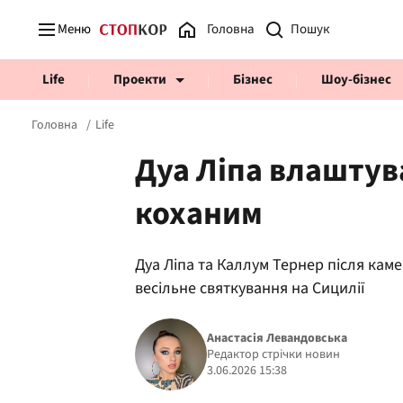
Меню
Головна
Life
Проекти
Бізнес
Шоу-бізнес
Головна
Life
Дуа Ліпа влаштув
коханим
Prosecco Time
ВІДВЕРТІ
Дуа Ліпа та Каллум Тернер після кам
весільне святкування на Сицилії
Анастасія Левандовська
Редактор стрічки новин
3.06.2026 15:38