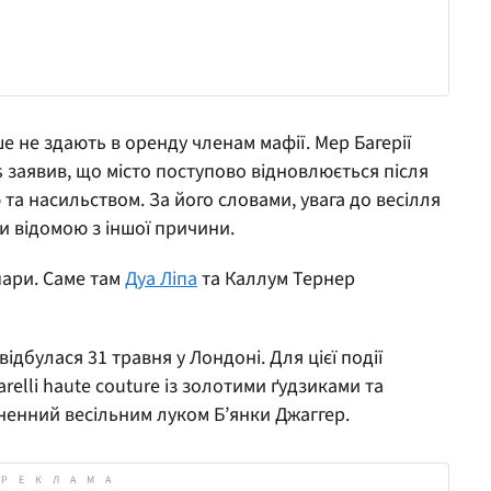
ше не здають в оренду членам мафії. Мер Багерії
s заявив, що місто поступово відновлюється після
 та насильством. За його словами, увага до весілля
и відомою з іншої причини.
пари. Саме там
Дуа Ліпа
та Каллум Тернер
дбулася 31 травня у Лондоні. Для цієї події
relli haute couture із золотими ґудзиками та
хненний весільним луком Б’янки Джаггер.