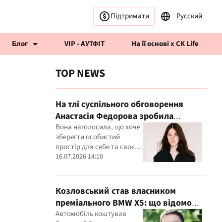
Підтримати
Русский
Блог
VIP - АУТФІТ
На її основі x CK Life
TOP NEWS
На тлі суспільного обговорення
Анастасія Федорова зробила
публічну заяву
Вона наголосила, що хоче
рв’ю CK Life
зберегти особистий
простір для себе та своєї
дитини
16.07.2026 14:10
Козловський став власником
преміального BMW X5: що відомо
про покупку
Автомобіль коштував