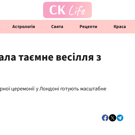
Астрологія
Свята
Рецепти
Краса
ала таємне весілля з
Говорять інфлюенсери
Інте
ерної церемонії у Лондоні готують масштабне