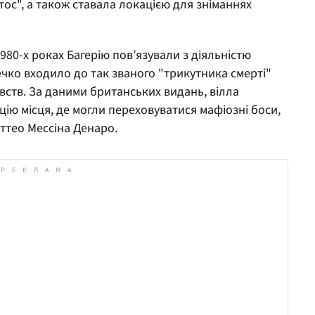
отос", а також ставала локацією для зніманнях
1980-х роках Багерію пов’язували з діяльністю
ечко входило до так званого "трикутника смерті"
ивств. За даними британських видань, вілла
цію місця, де могли переховуватися мафіозні боси,
ттео Мессіна Денаро.