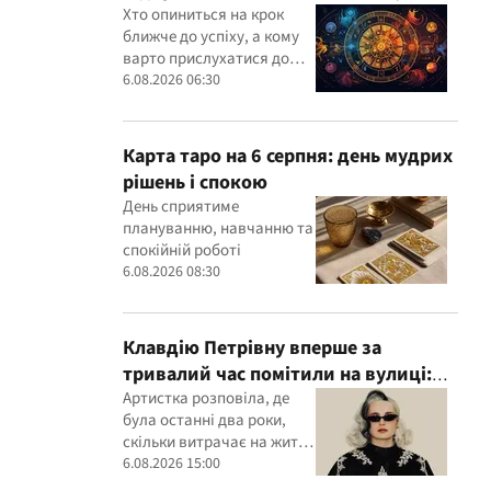
кому варто довіритися інтуїції
Хто опиниться на крок
ближче до успіху, а кому
варто прислухатися до
інтуїції
6.08.2026 06:30
Карта таро на 6 серпня: день мудрих
рішень і спокою
День сприятиме
плануванню, навчанню та
спокійній роботі
6.08.2026 08:30
Клавдію Петрівну вперше за
тривалий час помітили на вулиці:
співачка розкрила подробиці свого
Артистка розповіла, де
була останні два роки,
життя
скільки витрачає на життя
та у яку суму обходяться її
6.08.2026 15:00
концерти