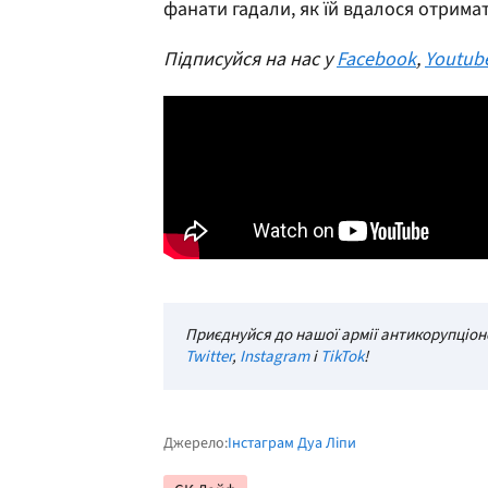
фанати гадали, як їй вдалося отримат
Підписуйся на нас у
Facebook
,
Youtub
Приєднуйся до нашої армії антикорупціоне
Twitter
,
Instagram
і
TikTok
!
Джерело:
Інстаграм Дуа Ліпи