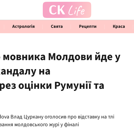
Астрологія
Свята
Рецепти
Краса
о мовника Молдови йде у
кандалу на
Говорять інфлюенсери
Інте
ез оцінки Румунії та
ova Влад Цуркану оголосив про відставку на тлі
вання молдовського журі у фіналі