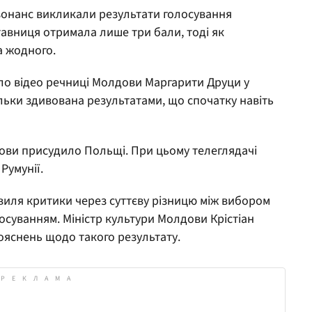
зонанс викликали результати голосування
авниця отримала лише три бали, тоді як
а жодного.
ало відео речниці Молдови Маргарити Друци у
ільки здивована результатами, що спочатку навіть
дови присудило Польщі. При цьому телеглядачі
Румунії.
виля критики через суттєву різницю між вибором
осуванням. Міністр культури Молдови Крістіан
ояснень щодо такого результату.