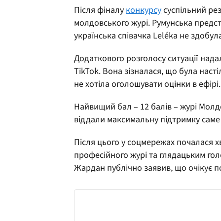
Після фіналу
конкурсу
суспільний ре
молдовського журі. Румунська предст
українська співачка Leléka не здобул
Додаткового розголосу ситуації над
TikTok. Вона зізналася, що була наст
не хотіла оголошувати оцінки в ефірі.
Найвищий бал – 12 балів – журі Мол
віддали максимальну підтримку саме 
Після цього у соцмережах почалася х
професійного журі та глядацьким гол
Жардан публічно заявив, що очікує п