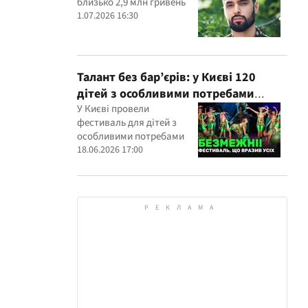
близько 2,9 млн гривень
1.07.2026 16:30
Талант без бар’єрів: у Києві 120
дітей з особливими потребами
виступили на всеукраїнському
У Києві провели
фестиваль для дітей з
фестивалі
особливими потребами
18.06.2026 17:00