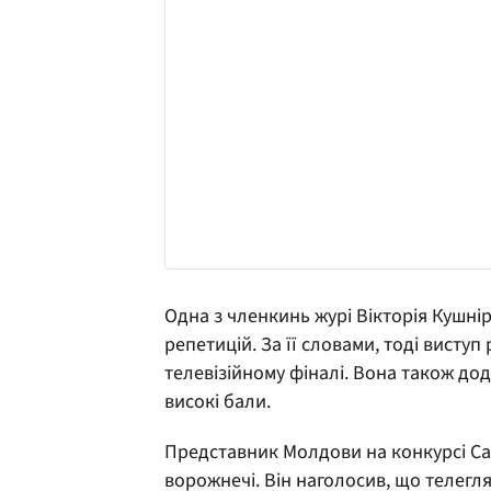
Одна з членкинь журі Вікторія Кушні
репетицій. За її словами, тоді виступ
телевізійному фіналі. Вона також до
високі бали.
Представник Молдови на конкурсі Са
ворожнечі. Він наголосив, що телегл