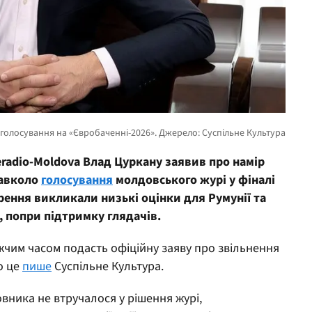
eradio-Moldova Влад Цуркану заявив про намір
навколо
голосування
молдовського журі у фіналі
урення викликали низькі оцінки для Румунії та
и, попри підтримку глядачів.
чим часом подасть офіційну заяву про звільнення
о це
пише
Суспільне Культура.
овника не втручалося у рішення журі,