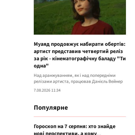
Муаяд продовжує набирати обертів:
артист представив четвертий реліз
за рік - кінематографічну баладу "Ти
одна"
Над аранжуванням, як і над попередніми
релізами артиста, працював Данієль Вейнер
7.08.2026 11:34
Популярне
Гороскоп на 7 серпня: хто знайде
нові перспективи, а кому