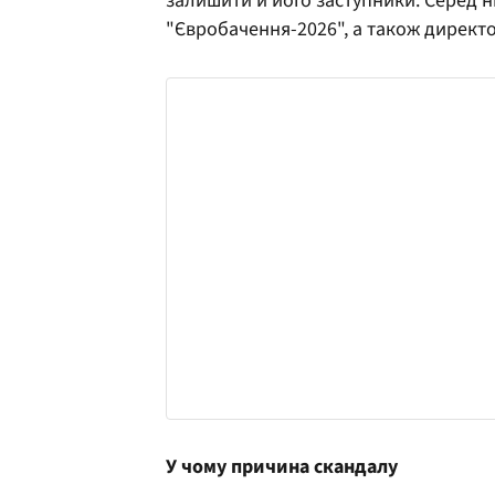
залишити й його заступники. Серед н
"Євробачення-2026", а також директ
У чому причина скандалу