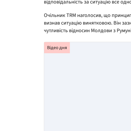
відповідальність за ситуацію все одн
Очільник TRM наголосив, що принципо
визнав ситуацію винятковою. Він зазн
чутливість відносин Молдови з Румун