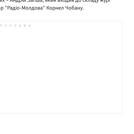
их – Андрій Запша, який входив до складу журі
ор "Радіо-Молдова" Корнел Чобану.