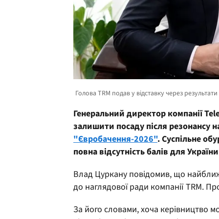
Генеральний директор компанії Tel
залишити посаду після резонансу 
"Євробачення-2026"
. Суспільне об
повна відсутність балів для Україн
Влад Цуркану повідомив, що найближ
до наглядової ради компанії TRM. Пр
За його словами, хоча керівництво м