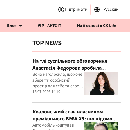
Підтримати
Русский
Блог
VIP - АУТФІТ
На її основі x CK Life
TOP NEWS
На тлі суспільного обговорення
Анастасія Федорова зробила
публічну заяву
Вона наголосила, що хоче
рв’ю CK Life
зберегти особистий
простір для себе та своєї
дитини
16.07.2026 14:10
Козловський став власником
преміального BMW X5: що відомо
про покупку
Автомобіль коштував