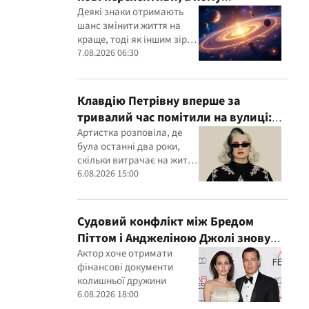
доведеться переглянути свої
Деякі знаки отримають
шанс змінити життя на
пріоритети
краще, тоді як іншим зірки
радять не поспішати з
7.08.2026 06:30
рішеннями
Клавдію Петрівну вперше за
тривалий час помітили на вулиці:
співачка розкрила подробиці свого
Артистка розповіла, де
була останні два роки,
життя
скільки витрачає на життя
та у яку суму обходяться її
6.08.2026 15:00
концерти
Судовий конфлікт між Бредом
Піттом і Анджеліною Джолі знову
загострився
Актор хоче отримати
фінансові документи
колишньої дружини
6.08.2026 18:00