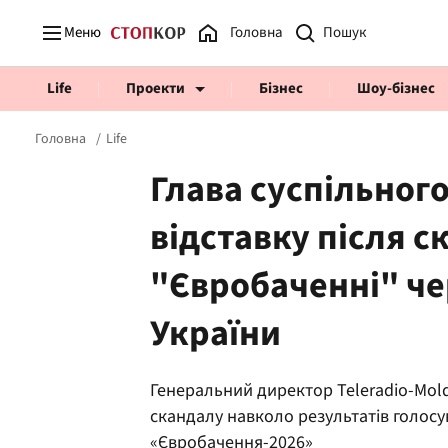
Меню
Головна
Life
Проекти
Бізнес
Шоу-бізнес
Головна
Life
Глава суспільног
відставку після с
Prosecco Time
ВІДВЕРТІ
"Євробаченні" чер
України
Генеральний директор Teleradio-Mold
скандалу навколо результатів голосу
«Євробачення-2026»