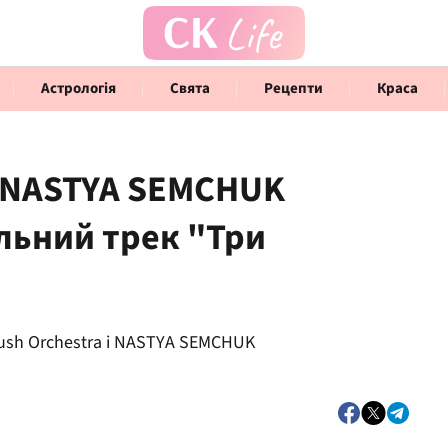
Астрологія
Свята
Рецепти
Краса
 і NASTYA SEMCHUK
льний трек "Три
Говорять інфлюенсери
Інте
ush Orchestra і NASTYA SEMCHUK