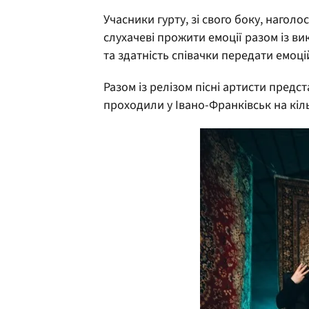
Учасники гурту, зі свого боку, нагол
слухачеві прожити емоції разом із ви
та здатність співачки передати емоці
Разом із релізом пісні артисти предст
проходили у Івано-Франківськ на кіл