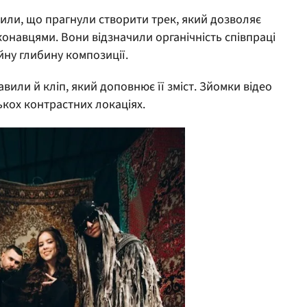
осили, що прагнули створити трек, який дозволяє
конавцями. Вони відзначили органічність співпраці
йну глибину композиції.
авили й кліп, який доповнює її зміст. Зйомки відео
ькох контрастних локаціях.