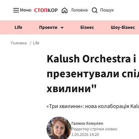
Меню
Головна
Life
Проекти
Бізнес
Шоу-бізнес
Головна
Life
Kalush Orchestra
презентували спі
Prosecco Time
ВІДВЕРТІ
хвилини"
«Три хвилини»: нова колаборація Kal
Галина Хомуляк
Редактор стрічки новин
1.05.2026 14:20