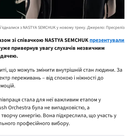
азом зі співачкою NASTYA SEMCHUK
презентували
 уже привернув увагу слухачів незвичним
одачею.
иті, що можуть змінити внутрішній стан людини. За
пектр переживань – від спокою і ніжності до
моцій.
івпраця стала для неї важливим етапом у
lush Orchestra була не випадковістю, а
ворчу синергію. Вона підкреслила, що участь у
льного професійного вибору.