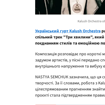
Український гурт Kalush Orchestra
р
спільний трек "Три хвилини", який
поєднанням стилів та емоційною п
Композиція розповідає про короткі м
задумом артистів, у пісні передано с
внутрішнього напруження та вибуху е
NASTYA SEMCHUK зазначила, що ця сп
творчості. За її словами, робота з Ka
цілеспрямованим прагненням знайти т
проєкті стала підтвердженням прави