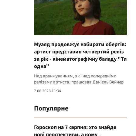
Муаяд продовжує набирати обертів:
артист представив четвертий реліз
за рік - кінематографічну баладу "Ти
одна"
Над аранжуванням, як і над попередніми
релізами артиста, працював Данієль Вейнер
7.08.2026 11:34
Популярне
Гороскоп на 7 серпня: хто знайде
нові перспективи, а кому