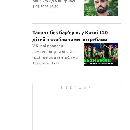
близько 2,9 млн гривень
1.07.2026 16:30
Талант без бар’єрів: у Києві 120
дітей з особливими потребами
виступили на всеукраїнському
У Києві провели
фестиваль для дітей з
фестивалі
особливими потребами
18.06.2026 17:00