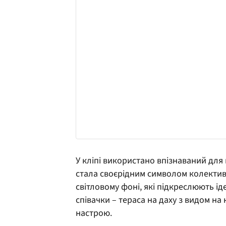
У кліпі використано впізнаваний для
стала своєрідним символом колективу.
світловому фоні, які підкреслюють і
співачки – тераса на даху з видом на 
настрою.