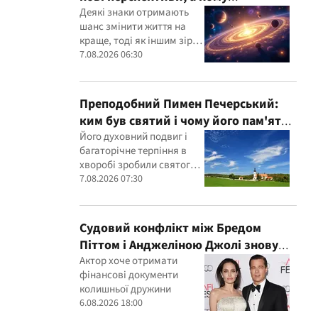
доведеться переглянути свої
Деякі знаки отримають
шанс змінити життя на
пріоритети
краще, тоді як іншим зірки
радять не поспішати з
7.08.2026 06:30
рішеннями
Преподобний Пимен Печерський:
ким був святий і чому його пам'ять
вшановують 7 серпня
Його духовний подвиг і
багаторічне терпіння в
хворобі зробили святого
символом незламності
7.08.2026 07:30
духу та довіри до Бога
Судовий конфлікт між Бредом
Піттом і Анджеліною Джолі знову
загострився
Актор хоче отримати
фінансові документи
колишньої дружини
6.08.2026 18:00