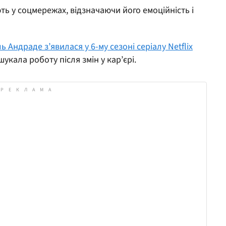
ть у соцмережах, відзначаючи його емоційність і
ь Андраде з’явилася у 6-му сезоні серіалу Netflix
укала роботу після змін у кар’єрі.