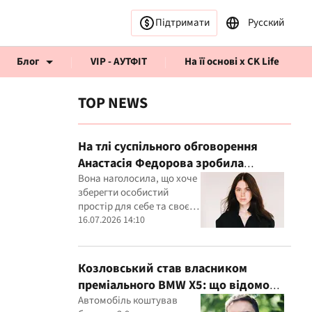
Підтримати
Русский
Блог
VIP - АУТФІТ
На її основі x CK Life
TOP NEWS
На тлі суспільного обговорення
Анастасія Федорова зробила
публічну заяву
Вона наголосила, що хоче
рв’ю CK Life
зберегти особистий
простір для себе та своєї
дитини
16.07.2026 14:10
Козловський став власником
преміального BMW X5: що відомо
про покупку
Автомобіль коштував