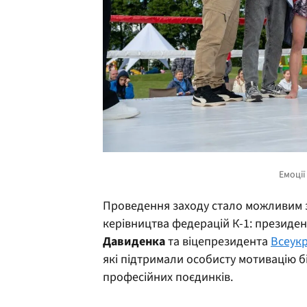
Проведення заходу стало можливим з
керівництва федерацій К-1: президен
Давиденк
а
та віцепрезидента
Всеукр
які підтримали особисту мотивацію б
професійних поєдинків.