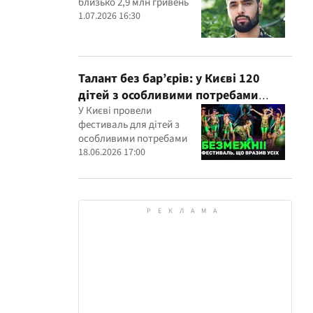
близько 2,9 млн гривень
1.07.2026 16:30
Талант без бар’єрів: у Києві 120
дітей з особливими потребами
виступили на всеукраїнському
У Києві провели
фестиваль для дітей з
фестивалі
особливими потребами
18.06.2026 17:00