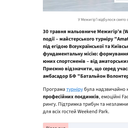
30 травня мальовниче Межигір’я (W
події
– м
айстерського турніру "Amat
під егідою Всеукраїнської та Київсь
фундаментальну місію:
формуванн
юних
спортсмен
ів
–
від аматорських
Приємно відзначити, що серед учас
амбасадор БФ "Батальйон Волонте
Програма
турніру
була надзвичайно 
професійних поєдинків
, емоційні F
рингу. Підтримка трибун та незламни
для всіх гостей Weekend Park.