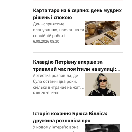
Карта таро на 6 серпня: день мудрих
рішень і спокою
День сприятиме
плануванню, навчанню та
спокійній роботі
6.08.2026 08:30
Клавдію Петрівну вперше за
тривалий час помітили на вулиці:
співачка розкрила подробиці свого
Артистка розповіла, де
була останні два роки,
життя
скільки витрачає на життя
та у яку суму обходяться її
6.08.2026 15:00
концерти
Історія кохання Брюса Вілліса:
дружина розповіла про
несподіваний початок їхніх
У новому інтерв'ю вона