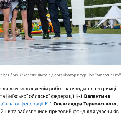
авдяки злагодженій роботі команди та підтримці
та Київської обласної федерації К-1
Валентин
а
аїнської федерації К-1
Олександр
а
Терновсько
го
,
ійців та забезпечили призовий фонд для учасників