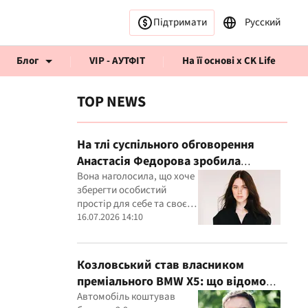
Підтримати
Русский
Блог
VIP - АУТФІТ
На її основі x CK Life
TOP NEWS
На тлі суспільного обговорення
Анастасія Федорова зробила
публічну заяву
Вона наголосила, що хоче
рв’ю CK Life
зберегти особистий
простір для себе та своєї
дитини
16.07.2026 14:10
Козловський став власником
преміального BMW X5: що відомо
про покупку
Автомобіль коштував