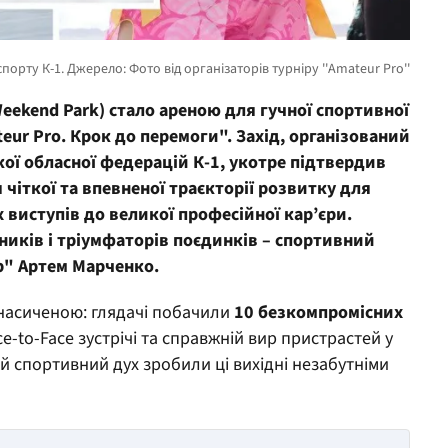
eekend Park) стало ареною для гучної спортивної
eur Pro. Крок до перемоги". Захід
, організований
кої обласної федерацій К-1,
укотре підтвердив
я
чітко
ї
та впевнено
ї траєкторії розвитку
для
 виступів до великої професійної кар’єри
.
ників і тріумфаторів поєдинків – спортивний
р" Артем Марченко.
насиченою: глядачі побачили
10 безкомпромісних
ace-to-Face зустрічі та справжній вир пристрастей у
й спортивний дух зробили ці вихідні незабутніми