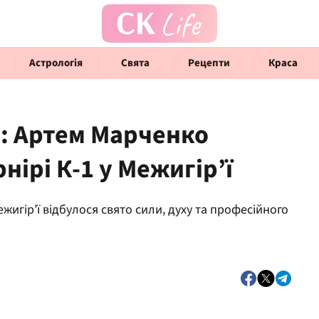
Астрологія
Свята
Рецепти
Краса
: Артем Марченко
нірі К-1 у Межигір’ї
Говорять інфлюенсери
Інте
ежигір’ї відбулося свято сили, духу та професійного