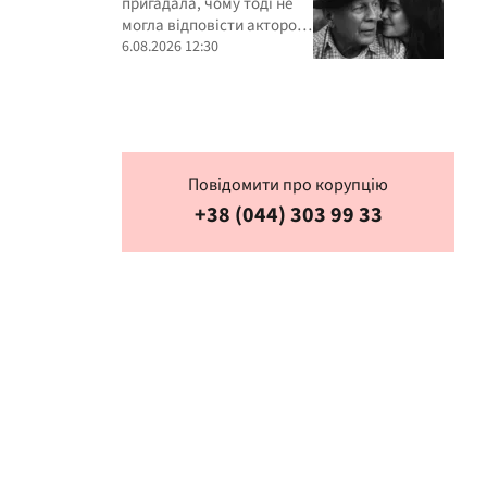
пригадала, чому тоді не
стосунків
могла відповісти акторові
взаємністю
6.08.2026 12:30
Повідомити про корупцію
+38 (044) 303 99 33