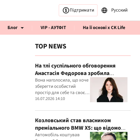
Підтримати
Русский
Блог
VIP - АУТФІТ
На її основі x CK Life
TOP NEWS
На тлі суспільного обговорення
Анастасія Федорова зробила
публічну заяву
Вона наголосила, що хоче
рв’ю CK Life
зберегти особистий
простір для себе та своєї
дитини
16.07.2026 14:10
Козловський став власником
преміального BMW X5: що відомо
про покупку
Автомобіль коштував