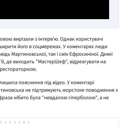
овою вирізали з інтерв’ю. Однак користувачі
оширити його в соцмережах. У коментарях люди
відь Мартиновської, так і сміх Єфросиніної. Деякі
Б, де виходить "МастерШеф", відреагувати на
 рестораторкою.
лишила пояснення під відео. У коментарі
артиновська не підтримують жорстоке поводження з
фраза нібито була "невдалою гіперболою", а не