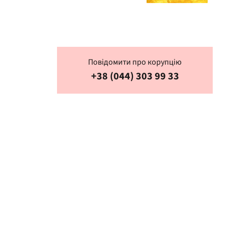
використати можливості
на свою користь
Повідомити про корупцію
+38 (044) 303 99 33