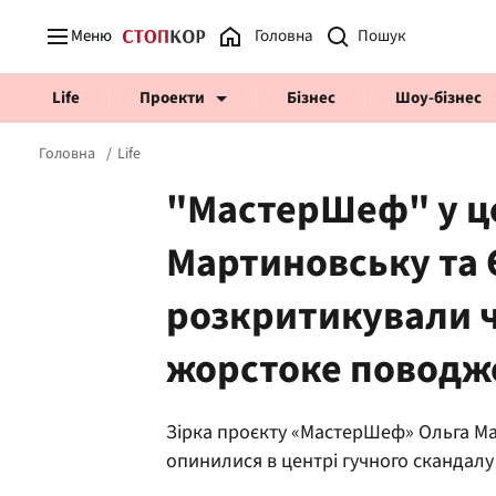
Меню
Головна
Life
Проекти
Бізнес
Шоу-бізнес
Головна
Life
"МастерШеф" у це
Мартиновську та
Prosecco Time
ВІДВЕРТІ
розкритикували ч
жорстоке поводж
Зірка проєкту «МастерШеф» Ольга М
опинилися в центрі гучного скандалу