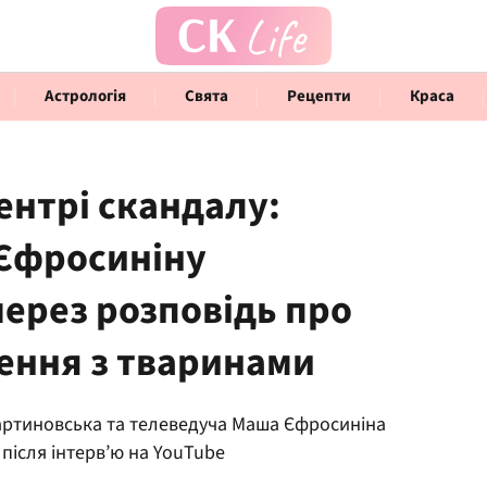
Астрологія
Свята
Рецепти
Краса
нтрі скандалу:
 Єфросиніну
Говорять інфлюенсери
Інте
ерез розповідь про
ення з тваринами
артиновська та телеведуча Маша Єфросиніна
 після інтерв’ю на YouTube