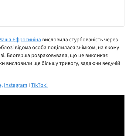
Маша Єфросиніна
висловила стурбованість через
облозі відома особа поділилася знімком, на якому
зі. Блогерша розраховувала, що це викликає
ики висловили ще більшу тривогу, задаючи ведучій
e,
Instagram
і
TikTok!