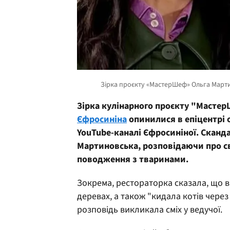
Зірка кулінарного проєкту "Масте
Єфросиніна
опинилися в епіцентрі 
YouTube-каналі Єфросиніної. Сканд
Мартиновська, розповідаючи про св
поводження з тваринами.
Зокрема, рестораторка сказала, що в
деревах, а також "кидала котів через 
розповідь викликала сміх у ведучої.