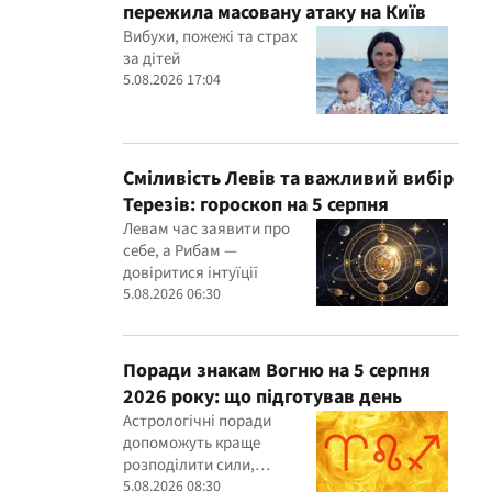
пережила масовану атаку на Київ
Вибухи, пожежі та страх
за дітей
5.08.2026 17:04
Сміливість Левів та важливий вибір
Терезів: гороскоп на 5 серпня
Левам час заявити про
себе, а Рибам —
довіритися інтуїції
5.08.2026 06:30
Поради знакам Вогню на 5 серпня
2026 року: що підготував день
Астрологічні поради
допоможуть краще
розподілити сили,
уникнути помилок і
5.08.2026 08:30