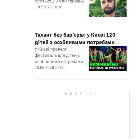
близько 2,9 млн гривень
1.07.2026 16:30
Талант без бар’єрів: у Києві 120
дітей з особливими потребами
виступили на всеукраїнському
У Києві провели
фестиваль для дітей з
фестивалі
особливими потребами
18.06.2026 17:00