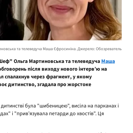
рШеф" Ольга Мартиновська та телеведуча
Маша
обговорень після виходу нового інтерв’ю на
ал спалахнув через фрагмент, у якому
оє дитинство, згадала про жорстоке
 дитинстві була "шибеницею", висіла на парканах і
дах" і "прив’язувала петарди до хвостів". Ця