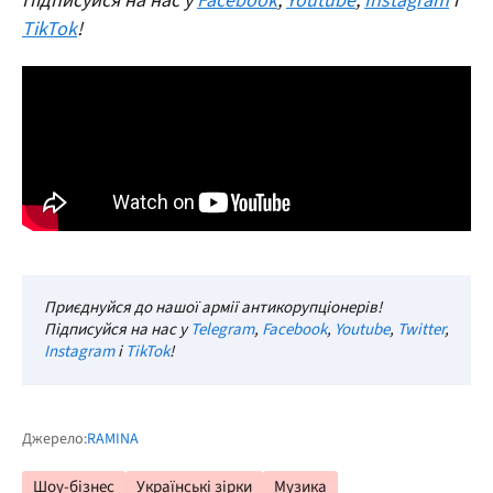
Підписуйся на нас у
Facebook
,
Youtube
,
Instagram
і
TikTok
!
Приєднуйся до нашої армії антикорупціонерів!
Підписуйся на нас у
Telegram
,
Facebook
,
Youtube
,
Twitter
,
Instagram
і
TikTok
!
Джерело:
RAMINA
Шоу-бізнес
Українські зірки
Музика