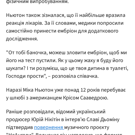
фізичним випробуванням.
Ньютон також зізналася, що її найбільше вразила
реакція лікарів. За її словами, медики попросили
самостійно принести ембріон для додаткового
дослідження.
"От тобі баночка, можеш зловити ембріон, щоб ми
його на тест пустили. Як у цьому жаху я буду його
шукати? І ти розумієш, що це твоя дитина в туалеті,
Господи прости",
– розповіла співачка.
Наразі Міка Ньютон уже понад 12 років перебуває
у шлюбі з американцем Крісом Сааведрою.
Раніше розповідали, відомий український
продюсер Юрій Нікітін в інтерв’ю Славі Дьоміну
підтвердив
повернення
музичного проєкту