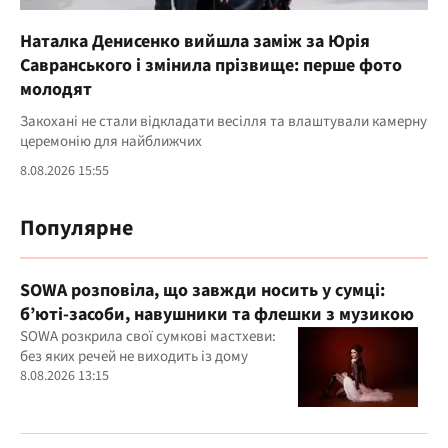
Наталка Денисенко вийшла заміж за Юрія
Савранського і змінила прізвище: перше фото
молодят
Закохані не стали відкладати весілля та влаштували камерну
церемонію для найближчих
8.08.2026 15:55
Популярне
SOWA розповіла, що завжди носить у сумці:
б’юті-засоби, навушники та флешки з музикою
SOWA розкрила свої сумкові мастхеви:
без яких речей не виходить із дому
8.08.2026 13:15