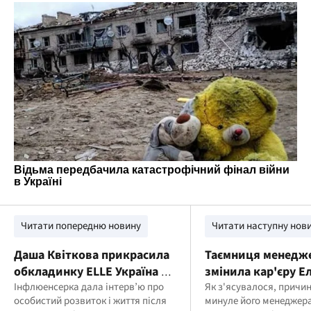
Читати попередню новину
Читати наступну нов
Даша Квіткова прикрасила
Таємниця менедж
обкладинку ELLE Україна та
змінила кар'єру Ел
дала відверте інтерв’ю
Інфлюенсерка дала інтерв’ю про
Преслі та позбави
Як з'ясувалося, причи
особистий розвиток і життя після
минуле його менеджер
світових гастроле