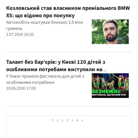
Козловський став власником преміального BMW
X5: що відомо про покупку
Автомобіль коштував близько 2,9 млн
гривень
1.07.2026 16:30
Талант без бар’єрів: у Києві 120 дітей з
особливими потребами виступили на
всеукраїнському фестивалі
У Києві провели фестиваль для дітей з
особливими потребами
18.06.2026 17:00