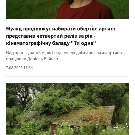
Муаяд продовжує набирати обертів: артист
представив четвертий реліз за рік -
кінематографічну баладу "Ти одна"
Над аранжуванням, як і над попередніми релізами артиста,
працював Данієль Вейнер
7.08.2026 11:34