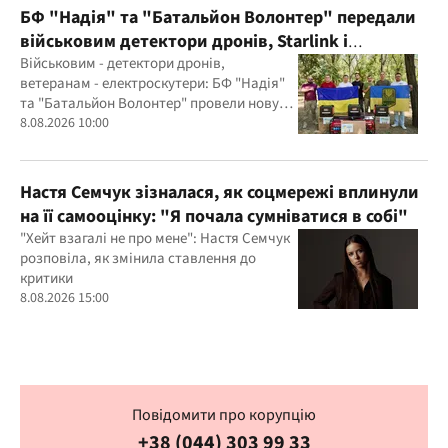
БФ "Надія" та "Батальйон Волонтер" передали
військовим детектори дронів, Starlink і
генератори
Військовим - детектори дронів,
ветеранам - електроскутери: БФ "Надія"
та "Батальйон Волонтер" провели нову
місію
8.08.2026 10:00
Настя Семчук зізналася, як соцмережі вплинули
на її самооцінку: "Я почала сумніватися в собі"
"Хейт взагалі не про мене": Настя Семчук
розповіла, як змінила ставлення до
критики
8.08.2026 15:00
Повідомити про корупцію
+38 (044) 303 99 33