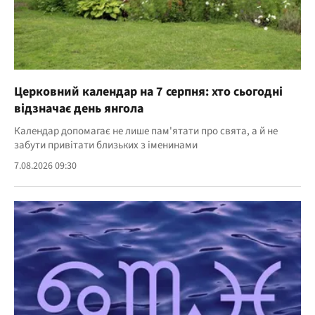
Церковний календар на 7 серпня: хто сьогодні
відзначає день янгола
Календар допомагає не лише пам'ятати про свята, а й не
забути привітати близьких з іменинами
7.08.2026 09:30