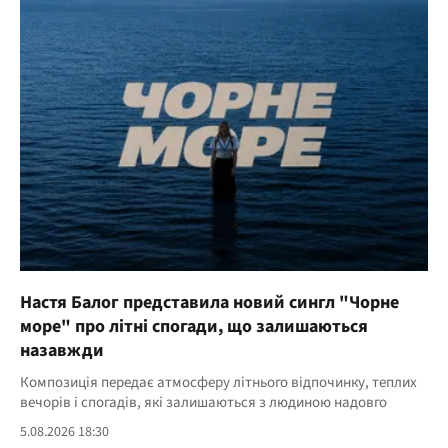
Настя Балог представила новий сингл "Чорне
море" про літні спогади, що залишаються
назавжди
Композиція передає атмосферу літнього відпочинку, теплих
вечорів і спогадів, які залишаються з людиною надовго
5.08.2026 18:30