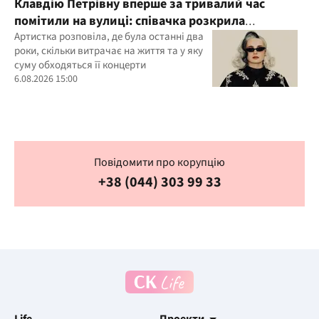
Клавдію Петрівну вперше за тривалий час
помітили на вулиці: співачка розкрила
подробиці свого життя
Артистка розповіла, де була останні два
роки, скільки витрачає на життя та у яку
суму обходяться її концерти
6.08.2026 15:00
Повідомити про корупцію
+38 (044) 303 99 33