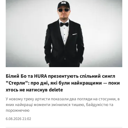
Білий Бо та HURA презентують спільний сингл
"Стерли": про дні, які були найкращими — поки
хтось не натиснув delete
У новому треку артисти показали два погляди на стосунки, в
яких найкращі моменти змінилися тишею, байдужістю та
порожнечею
6.08.2026 21:02