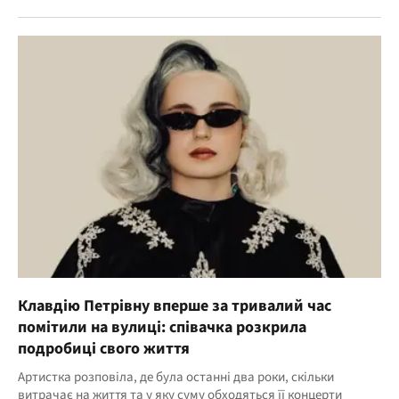
Клавдію Петрівну вперше за тривалий час
помітили на вулиці: співачка розкрила
подробиці свого життя
Артистка розповіла, де була останні два роки, скільки
витрачає на життя та у яку суму обходяться її концерти