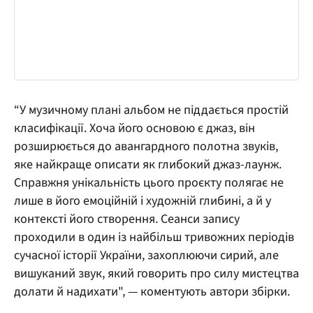
“У музичному плані альбом не піддається простій
класифікації. Хоча його основою є джаз, він
розширюється до авангардного полотна звуків,
яке найкраще описати як глибокий джаз-лаунж.
Справжня унікальність цього проєкту полягає не
лише в його емоційній і художній глибині, а й у
контексті його створення. Сеанси запису
проходили в один із найбільш тривожних періодів
сучасної історії України, захоплюючи сирий, але
вишуканий звук, який говорить про силу мистецтва
долати й надихати", — коментують автори збірки.