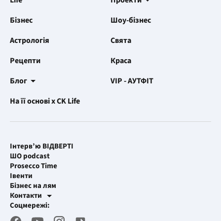
Life
Проекти
Бізнес
Шоу-бізнес
Астрологія
Свята
Рецепти
Краса
Блог
VIP - АУТФІТ
На її основі x CK Life
Інтерв’ю ВІДВЕРТІ
ШО podcast
Prosecco Time
Івенти
Бізнес на лям
Контакти
Рекламні інтеграції
Соцмережі:
[email protected]
Робоча пошта
[email protected]