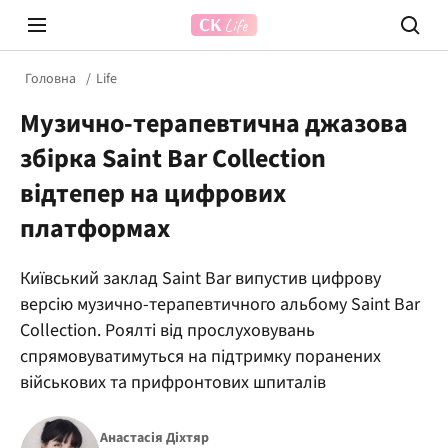
Головна
Life
Музично-терапевтична джазова
збірка Saint Bar Collection
відтепер на цифрових
платформах
Prosecco Time
ВІДВЕ
Київський заклад Saint Bar випустив цифрову
версію музично-терапевтичного альбому Saint Bar
Collection. Роялті від прослуховувань
спрямовуватимуться на підтримку поранених
військових та прифронтових шпиталів
Анастасія Діхтяр