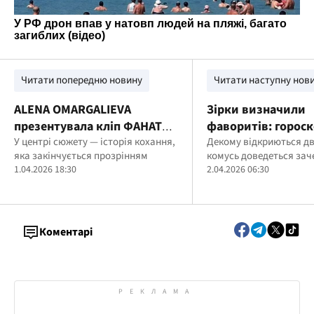
Читати попередню новину
Читати наступну нов
ALENA OMARGALIEVA
Зірки визначили
презентувала кліп ФАНАТ
фаворитів: гороск
про силу жінки та
У центрі сюжету — історія кохання,
квітня для кожног
Декому відкриються дв
яка закінчується прозрінням
комусь доведеться зач
розчарування в коханні
1.04.2026 18:30
2.04.2026 06:30
Коментарі