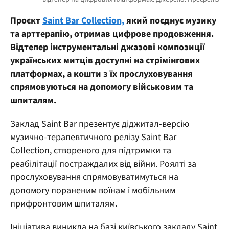
Проєкт
Saint Bar Collection,
який поєднує музику
та арттерапію, отримав цифрове продовження.
Відтепер інструментальні джазові композиції
українських митців доступні на стрімінгових
платформах, а кошти з їх прослуховування
спрямовуються на допомогу військовим та
шпиталям.
Заклад Saint Bar презентує діджитал-версію
музично-терапевтичного релізу Saint Bar
Collection, створеного для підтримки та
реабілітації постраждалих від війни. Роялті за
прослуховування спрямовуватимуться на
допомогу пораненим воїнам і мобільним
прифронтовим шпиталям.
Ініціатива виникла на базі київського закладу Saint