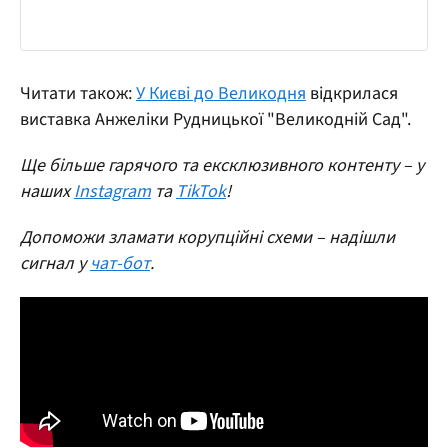
Читати також:
У Києві до Великодня
відкрилася
виставка Анжеліки Рудницької "Великодній Сад".
Ще більше гарячого та ексклюзивного контенту – у
наших
Instagram
та
TikTok
!
Допоможи зламати корупційні схеми – надішли
сигнал у
чат-бот
.