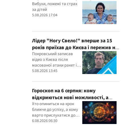
Вибухи, пожежі та страх
за дітей
5.08.2026 17:04
Лідер "Ногу Свело!" вперше за 15
років приїхав до Києва і пережив ніч
в укритті
Покровський записав
відео з Києва після
масованої атаки ракет і
дронів
5.08.2026 13:45
Гороскоп на 6 серпня: кому
відкриються нові можливості, а
кому варто довіритися інтуїції
Хто опиниться на крок
ближче до успіху, а кому
варто прислухатися до
інтуїції
6.08.2026 06:30