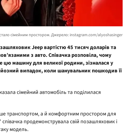
зашляховик Jeep вартістю 45 тисяч доларів та
ов’язаними з авто. Співачка розповіла, чому
е цю машину для великої родини, зізналася у
урйозний випадок, коли шанувальник пошкодив її
казала сімейний автомобіль та поділилася
ише транспортом, а й комфортним простором для
х" співачка продемонструвала свій позашляховик і
таку модель.