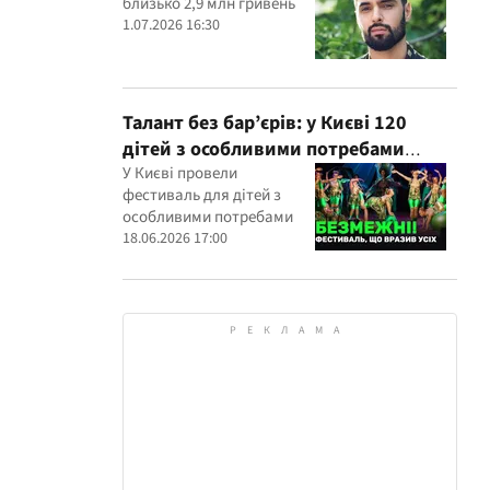
близько 2,9 млн гривень
1.07.2026 16:30
Талант без бар’єрів: у Києві 120
дітей з особливими потребами
виступили на всеукраїнському
У Києві провели
фестиваль для дітей з
фестивалі
особливими потребами
18.06.2026 17:00