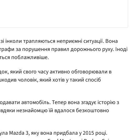
зі інколи трапляються неприємні ситуації. Вона
трафи за порушення правил дорожнього руху. Іноді
яться поблажливіше.
ок, який свого часу активно обговорювали в
кодив чоловік, який хотів у такий спосіб
одавати автомобіль. Тепер вона згадує історію з
завдяки незнайомцю їй вдалося безкоштовно
а Mazda 3, яку вона придбала у 2015 році.