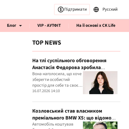
Підтримати
Русский
Блог
VIP - АУТФІТ
На її основі x CK Life
TOP NEWS
На тлі суспільного обговорення
Анастасія Федорова зробила
публічну заяву
Вона наголосила, що хоче
рв’ю CK Life
зберегти особистий
простір для себе та своєї
дитини
16.07.2026 14:10
Козловський став власником
преміального BMW X5: що відомо
про покупку
Автомобіль коштував