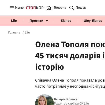
Меню
Головна
Life
Проекти
Бізнес
Шоу-бізнес
Головна
Life
Олена Тополя пок
45 тисяч доларів 
Prosecco Time
ВІДВЕРТІ
історію
Співачка Олена Тополя показала розк
часто потрапляє у несподівані ситуац
Валерія Кривка
Редактор стрічки CK Life