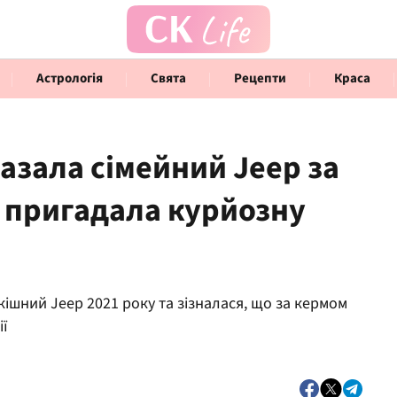
Астрологія
Свята
Рецепти
Краса
азала сімейний Jeep за
і пригадала курйозну
Говорять інфлюенсери
Інте
ішний Jeep 2021 року та зізналася, що за кермом
ії