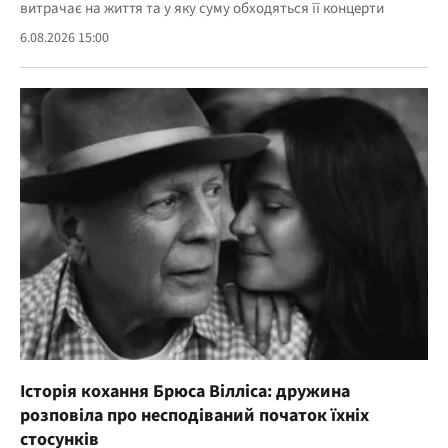
витрачає на життя та у яку суму обходяться її концерти
6.08.2026 15:00
Історія кохання Брюса Вілліса: дружина
розповіла про несподіваний початок їхніх
стосунків