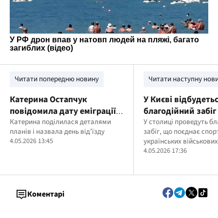
Читати попередню новину
Читати наступну нов
Катерина Остапчук
У Києві відбудеть
повідомила дату еміграції
благодійний забіг
до Канади та плани перед
Катерина поділилася деталями
Europe" на підтри
У столиці проведуть б
планів і назвала день від’їзду
забіг, що поєднає спор
від’їздом
військових
4.05.2026 13:45
українських військових
4.05.2026 17:36
Коментарі