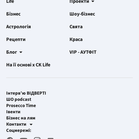
Life
Проекти
Бізнес
Шоу-бізнес
Астрологія
Свята
Рецепти
Краса
Блог
VIP - АУТФІТ
На її основі x CK Life
Інтерв’ю ВІДВЕРТІ
ШО podcast
Prosecco Time
Івенти
Бізнес на лям
Контакти
Рекламні інтеграції
Соцмережі:
[email protected]
Робоча пошта
[email protected]