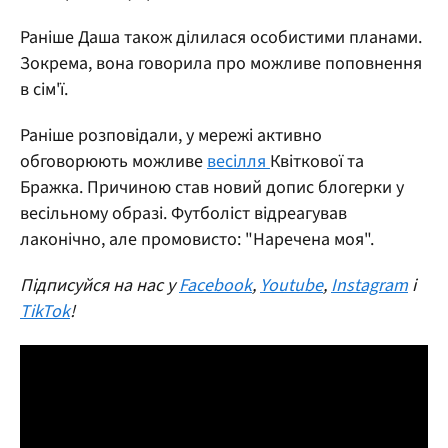
Раніше Даша також ділилася особистими планами.
Зокрема, вона говорила про можливе поповнення
в сім'ї.
Раніше розповідали, у мережі активно
обговорюють можливе
весілля
Квіткової та
Бражка. Причиною став новий допис блогерки у
весільному образі. Футболіст відреагував
лаконічно, але промовисто: "Наречена моя".
Підписуйся на нас у
Facebook
,
Youtube
,
Instagram
і
TikTok
!