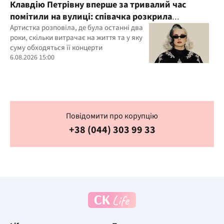
Клавдію Петрівну вперше за тривалий час
помітили на вулиці: співачка розкрила
подробиці свого життя
Артистка розповіла, де була останні два
роки, скільки витрачає на життя та у яку
суму обходяться її концерти
6.08.2026 15:00
Повідомити про корупцію
+38 (044) 303 99 33