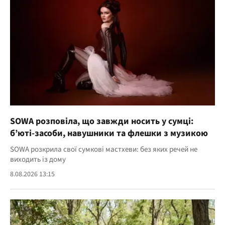
SOWA розповіла, що завжди носить у сумці:
б’юті-засоби, навушники та флешки з музикою
SOWA розкрила свої сумкові мастхеви: без яких речей не
виходить із дому
8.08.2026 13:15