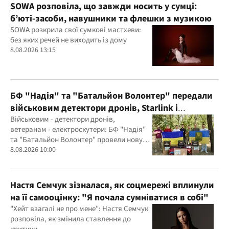
SOWA розповіла, що завжди носить у сумці:
б’юті-засоби, навушники та флешки з музикою
SOWA розкрила свої сумкові мастхеви:
без яких речей не виходить із дому
8.08.2026 13:15
БФ "Надія" та "Батальйон Волонтер" передали
військовим детектори дронів, Starlink і
генератори
Військовим - детектори дронів,
ветеранам - електроскутери: БФ "Надія"
та "Батальйон Волонтер" провели нову
місію
8.08.2026 10:00
Настя Семчук зізналася, як соцмережі вплинули
на її самооцінку: "Я почала сумніватися в собі"
"Хейт взагалі не про мене": Настя Семчук
розповіла, як змінила ставлення до