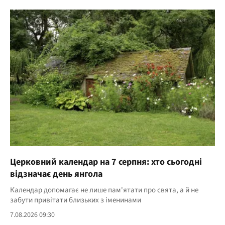
Церковний календар на 7 серпня: хто сьогодні
відзначає день янгола
Календар допомагає не лише пам'ятати про свята, а й не
забути привітати близьких з іменинами
7.08.2026 09:30