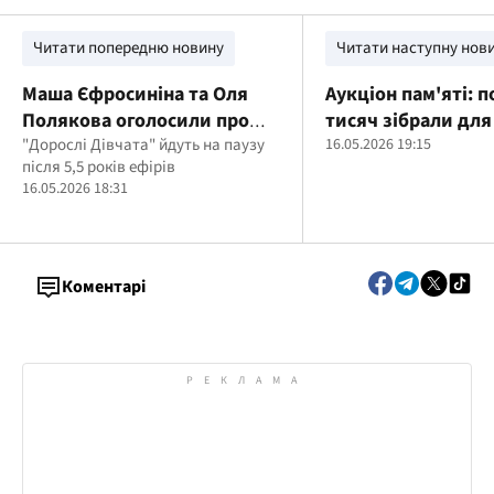
Читати попередню новину
Читати наступну нов
Маша Єфросиніна та Оля
Аукціон пам'яті: 
Полякова оголосили про
тисяч зібрали дл
паузу в проєкті "Дорослі
"Дорослі Дівчата" йдуть на паузу
загиблого співроб
16.05.2026 19:15
після 5,5 років ефірів
Дівчата": що сталося
ДКВС України
16.05.2026 18:31
Коментарі