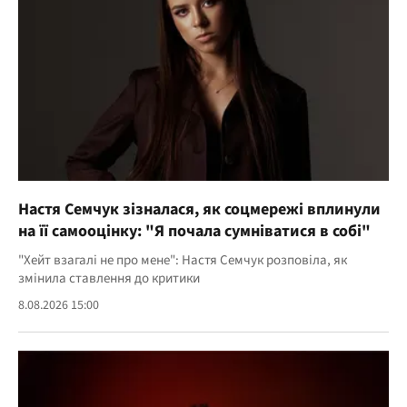
Настя Семчук зізналася, як соцмережі вплинули
на її самооцінку: "Я почала сумніватися в собі"
"Хейт взагалі не про мене": Настя Семчук розповіла, як
змінила ставлення до критики
8.08.2026 15:00