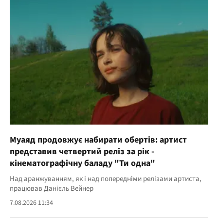
Муаяд продовжує набирати обертів: артист
представив четвертий реліз за рік -
кінематографічну баладу "Ти одна"
Над аранжуванням, як і над попередніми релізами артиста,
працював Данієль Вейнер
7.08.2026 11:34