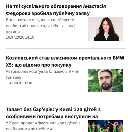
На тлі суспільного обговорення Анастасія
Федорова зробила публічну заяву
Вона наголосила, що хоче зберегти
особистий простір для себе та своєї
дитини
16.07.2026 14:10
Козловський став власником преміального BMW
X5: що відомо про покупку
Автомобіль коштував близько 2,9 млн
гривень
1.07.2026 16:30
Талант без бар’єрів: у Києві 120 дітей з
особливими потребами виступили на
всеукраїнському фестивалі
У Києві провели фестиваль для дітей з
особливими потребами