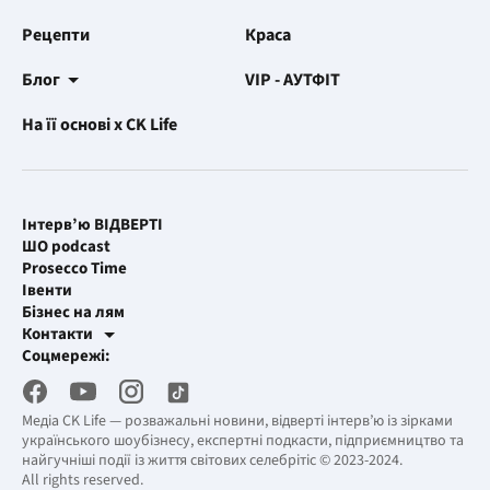
Рецепти
Краса
Блог
VIP - АУТФІТ
На її основі x CK Life
Інтерв’ю ВІДВЕРТІ
ШО podcast
Prosecco Time
Івенти
Бізнес на лям
Контакти
Рекламні інтеграції
Соцмережі:
[email protected]
Робоча пошта
[email protected]
Медіа CK Life — розважальні новини, відверті інтерв’ю із зірками
українського шоубізнесу, експертні подкасти, підприємництво та
найгучніші події із життя світових селебрітіс © 2023-2024.
All rights reserved.