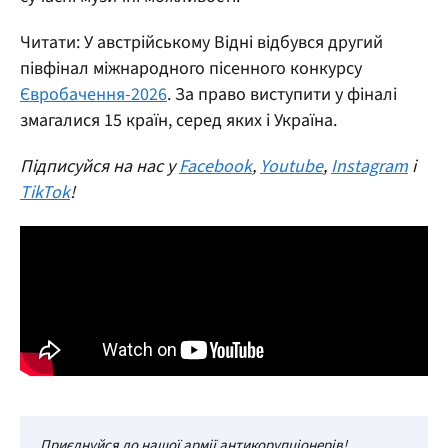
Читати: У австрійському Відні відбувся другий
півфінал міжнародного пісенного конкурсу
Євробачення-2026
. За право виступити у фіналі
змагалися 15 країн, серед яких і Україна.
Підписуйся на нас у
Facebook
,
Youtube
,
Instagram
і
TikTok
!
Приєднуйся до нашої армії антикорупціонерів!