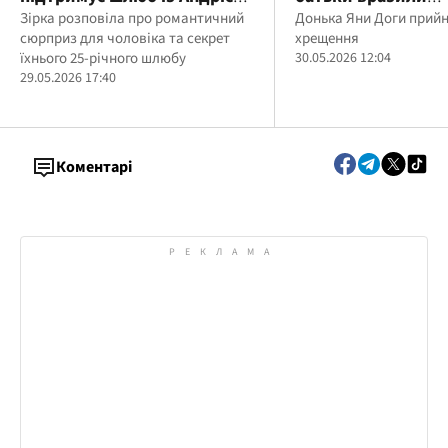
Самініним після 25 років
Зірка розповіла про романтичний
подарунками для
Донька Яни Доги прий
сюрприз для чоловіка та секрет
хрещення
разом
Яни Доги
їхнього 25-річного шлюбу
30.05.2026 12:04
29.05.2026 17:40
Коментарі