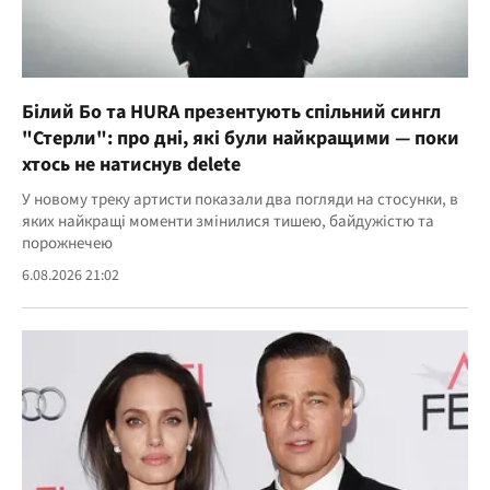
Білий Бо та HURA презентують спільний сингл
"Стерли": про дні, які були найкращими — поки
хтось не натиснув delete
У новому треку артисти показали два погляди на стосунки, в
яких найкращі моменти змінилися тишею, байдужістю та
порожнечею
6.08.2026 21:02