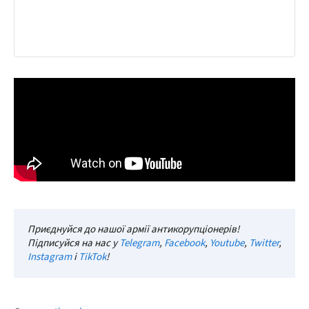
Приєднуйся до нашої армії антикорупціонерів!
Підписуйся на нас у
Telegram
,
Facebook
,
Youtube
,
Twitter
,
Instagram
і
TikTok
!