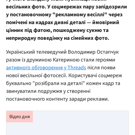
весільних фото. У соцмережах пару запідозрили
у постановочному "рекламному весіллі" через
помічені на кадрах дивні деталі — ймовірний
цінник під фатою, пошкоджену сукню та
неприродну поведінку на сімейних фото.
Український телеведучий Володимир Остапчук
разом із дружиною Катериною стали героями
активного обговорення у Threads
після появи
нової весільної фотосесії. Користувачі соцмереж
буквально "розібрали на деталі" кожен кадр та
звинуватили подружжя у створенні
постановочного контенту заради реклами.