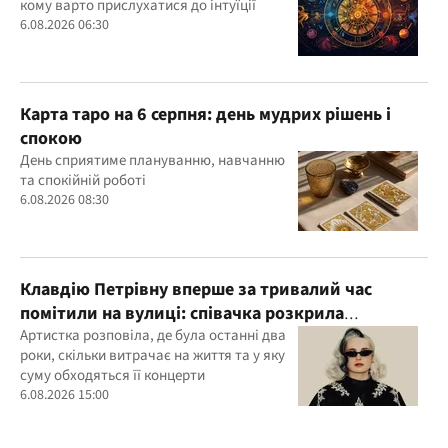
кому варто прислухатися до інтуїції
6.08.2026 06:30
Карта таро на 6 серпня: день мудрих рішень і
спокою
День сприятиме плануванню, навчанню
та спокійній роботі
6.08.2026 08:30
Клавдію Петрівну вперше за тривалий час
помітили на вулиці: співачка розкрила
подробиці свого життя
Артистка розповіла, де була останні два
роки, скільки витрачає на життя та у яку
суму обходяться її концерти
6.08.2026 15:00