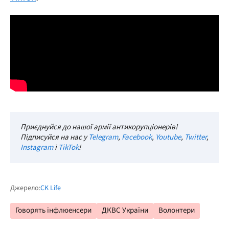
Приєднуйся до нашої армії антикорупціонерів!
Підписуйся на нас у
Telegram
,
Facebook
,
Youtube
,
Twitter
,
Instagram
і
TikTok
!
Джерело:
CK Life
Говорять інфлюенсери
ДКВС України
Волонтери