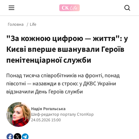
Головна
Life
"За кожною цифрою — життя": у
Києві вперше вшанували Героїв
пенітенціарної служби
Понад тисяча співробітників на фронті, понад
Prosecco Time
ВІДВЕ
півсотні — назавжди в строю: у ДКВС України
відзначили День Героїв служби
Надія Рогальська
Шеф-редактор порталу СтопКор
24.05.2026 15:00