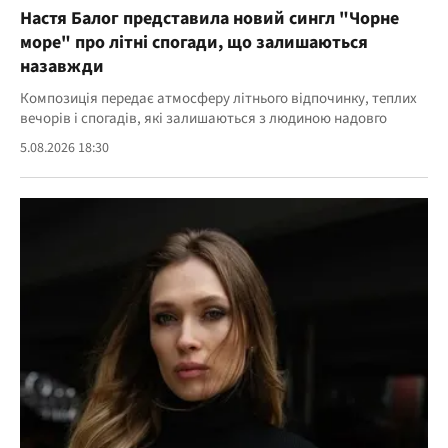
Настя Балог представила новий сингл "Чорне
море" про літні спогади, що залишаються
назавжди
Композиція передає атмосферу літнього відпочинку, теплих
вечорів і спогадів, які залишаються з людиною надовго
5.08.2026 18:30