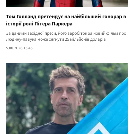
Том Голланд претендує на найбільший гонорар в
історії ролі Пітера Паркера
За даними західної преси, його заробіток за новий фільм про
Людину-павука може сягнути 25 мільйонів доларів
5.08.2026 15:45