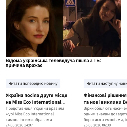
Читати попередню новину
Читати наступну нов
Україна посіла друге місце
Фінансові рішення
на Miss Eco International
та нові виклики В
2026
Представниця України вразила
гороскоп на 25 тр
Зірки обіцяють насиче
журі Miss Eco International
одним знакам доведет
символічними образами
боротися з емоціями, 
24.05.2026 14:07
ловити шанс на успіх
25.05.2026 06:30